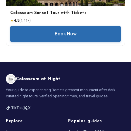
Colosseum Sunset Tour with Tickets
★
4.5
(
1,417
)
Book Now
Colosseum at Night
Your guide to experiencing Rome's greatest monument after dark —
curated night tours, verified opening times, and travel guides.
TikTok
X
Explore
Popular guides