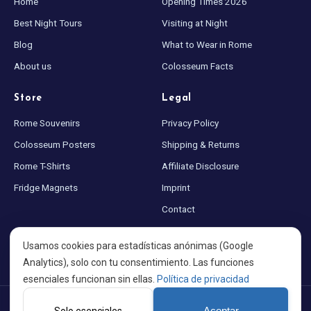
Home
Opening Times 2026
Best Night Tours
Visiting at Night
Blog
What to Wear in Rome
About us
Colosseum Facts
Store
Legal
Rome Souvenirs
Privacy Policy
Colosseum Posters
Shipping & Returns
Rome T-Shirts
Affiliate Disclosure
Fridge Magnets
Imprint
Contact
Sitemap
Usamos cookies para estadísticas anónimas (Google
Cookie settings
Analytics), solo con tu consentimiento. Las funciones
esenciales funcionan sin ellas.
Política de privacidad
©
2026
Colosseum at Night · Made with ♥ for Rome · A project by