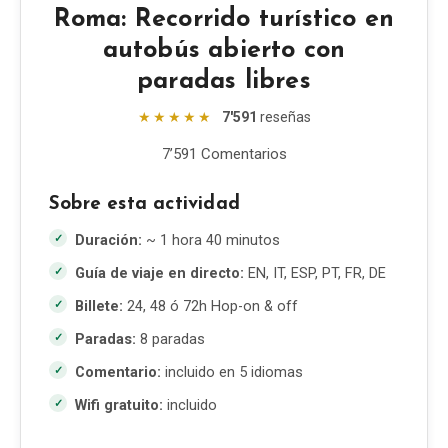
Roma: Recorrido turístico en
autobús abierto con
EN
DE
ES
FR
IT
paradas libres
★★★★★
7'591
reseñas
7’591 Comentarios
Sobre esta actividad
Duración:
~ 1 hora 40 minutos
Guía de viaje en directo:
EN, IT, ESP, PT, FR, DE
Billete:
24, 48 ó 72h Hop-on & off
Paradas:
8 paradas
Comentario:
incluido en 5 idiomas
Wifi gratuito:
incluido