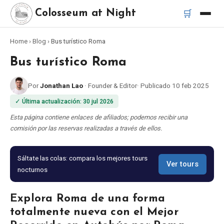
🛒
Colosseum at Night
Home
›
Blog
›
Bus turístico Roma
Inicio
Bus turístico Roma
Mejores tours
Por
Jonathan Lao
·
Founder & Editor
·
Publicado
10 feb 2025
✓
Última actualización
:
30 jul 2026
Mejores tours nocturnos del Coliseo
Esta página contiene enlaces de afiliados; podemos recibir una
comisión por las reservas realizadas a través de ellos.
Mejores tours en Roma
Sáltate las colas: compara los mejores tours
Bus turístico Roma
Ver tours
nocturnos
Tour en Vespa Roma
Explora Roma de una forma
totalmente nueva con el Mejor
Catacumbas de Roma