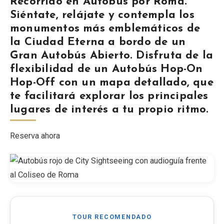
Recorrido en Autobús por Roma.
Siéntate, relájate y contempla los
Blog
monumentos más emblemáticos de
la Ciudad Eterna a bordo de un
Tienda
Gran Autobús Abierto. Disfruta de la
flexibilidad de un Autobús Hop-On
Todos los recuerdos
Hop-Off con un mapa detallado, que
te facilitará explorar los principales
Posters
lugares de interés a tu propio ritmo.
T-Shirts
Reserva ahora
Fridge Magnets
License Plates
TOUR RECOMENDADO
Sobre nosotros