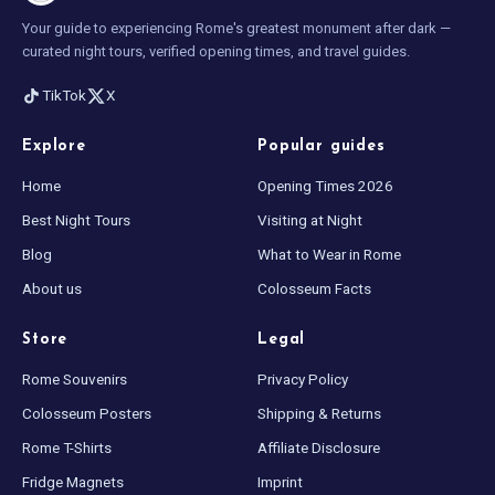
Your guide to experiencing Rome's greatest monument after dark —
curated night tours, verified opening times, and travel guides.
TikTok
X
Explore
Popular guides
Home
Opening Times 2026
Best Night Tours
Visiting at Night
Blog
What to Wear in Rome
About us
Colosseum Facts
Store
Legal
Rome Souvenirs
Privacy Policy
Colosseum Posters
Shipping & Returns
Rome T-Shirts
Affiliate Disclosure
Fridge Magnets
Imprint