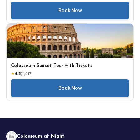
Book Now
Colosseum Sunset Tour with Tickets
★
4.5
(
1,417
)
Book Now
Colosseum at Night