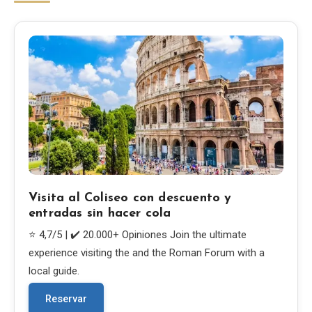
Blog
Tienda
Todos los recuerdos
Posters
T-Shirts
Visita al Coliseo con descuento y
entradas sin hacer cola
Fridge Magnets
⭐ 4,7/5 | ✔️ 20.000+ Opiniones Join the ultimate
experience visiting the and the Roman Forum with a
License Plates
local guide.
Reservar
Sobre nosotros