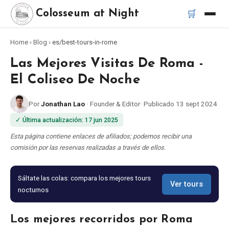
🛒
Colosseum at Night
Home
›
Blog
›
es/best-tours-in-rome
Inicio
Las Mejores Visitas De Roma -
Mejores tours
El Coliseo De Noche
Por
Jonathan Lao
·
Founder & Editor
·
Publicado
13 sept 2024
Mejores tours nocturnos del Coliseo
✓
Última actualización
:
17 jun 2025
Mejores tours en Roma
Esta página contiene enlaces de afiliados; podemos recibir una
comisión por las reservas realizadas a través de ellos.
Bus turístico Roma
Sáltate las colas: compara los mejores tours
Ver tours
nocturnos
Tour en Vespa Roma
Los mejores recorridos por Roma
Catacumbas de Roma