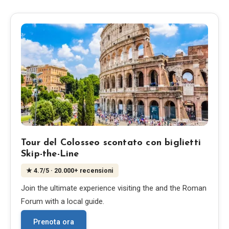
Blog
Negozio
Tutti i souvenir
Posters
T-Shirts
Tour del Colosseo scontato con biglietti
Skip-the-Line
Fridge Magnets
★
4.7
/5
· 20.000+ recensioni
Join the ultimate experience visiting the and the Roman
License Plates
Forum with a local guide.
Prenota ora
Chi siamo