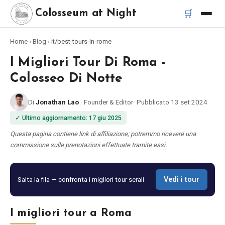
🛒
Colosseum at Night
Home
›
Blog
›
it/best-tours-in-rome
Home
I Migliori Tour Di Roma -
Migliori tour
Colosseo Di Notte
Di
Jonathan Lao
·
Founder & Editor
·
Pubblicato
13 set 2024
Migliori tour notturni del Colosseo
✓
Ultimo aggiornamento
:
17 giu 2025
Migliori tour a Roma
Questa pagina contiene link di affiliazione; potremmo ricevere una
commissione sulle prenotazioni effettuate tramite essi.
Bus turistico Roma
Salta la fila — confronta i migliori tour serali
Vedi i tour
Tour in Vespa Roma
I migliori tour a Roma
Catacombe di Roma