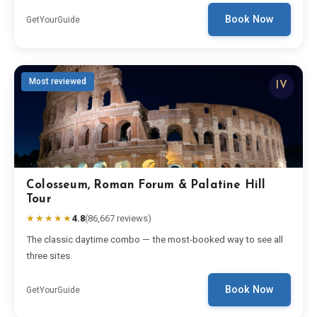
Book Now
GetYourGuide
Most reviewed
IV
Colosseum, Roman Forum & Palatine Hill
Tour
★★★★★
4.8
(
86,667
reviews)
The classic daytime combo — the most-booked way to see all
three sites.
Book Now
GetYourGuide