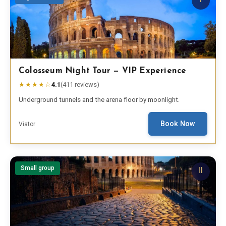
I
EN
DE
ES
FR
IT
Colosseum Night Tour — VIP Experience
★★★★☆
4.1
(
411
reviews)
Underground tunnels and the arena floor by moonlight.
Book Now
Viator
Small group
II