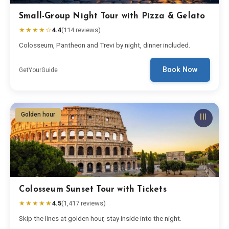
Small-Group Night Tour with Pizza & Gelato
★★★★☆
4.4
(
114
reviews)
Colosseum, Pantheon and Trevi by night, dinner included.
Book Now
GetYourGuide
Golden hour
III
Colosseum Sunset Tour with Tickets
★★★★★
4.5
(
1,417
reviews)
Skip the lines at golden hour, stay inside into the night.