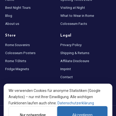
Best Night Tours
Visiting at Night
Blog
What to Wear in Rome
About us
Colosseum Facts
Store
Legal
Rome Souvenirs
Privacy Policy
Colosseum Posters
Shipping & Returns
Rome T-Shirts
Affiliate Disclosure
Fridge Magnets
Imprint
Contact
Sitemap
Wir verwenden Cookies für anonyme Statistiken (Google
Cookie settings
Analytics) – nur mit Ihrer Einwilligung. Alle wichtigen
Funktionen laufen auch ohne.
Datenschutzerklärung
©
2026
Colosseum at Night · Made with ♥ for Rome · A project by
Nur notwendige
Akzeptieren