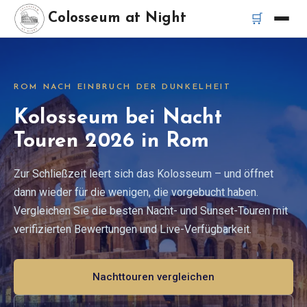
🛒
Colosseum at Night
Startseite
ROM NACH EINBRUCH DER DUNKELHEIT
Beste Touren
Kolosseum bei Nacht
Touren 2026 in Rom
Beste Kolosseum Nachttouren
Zur Schließzeit leert sich das Kolosseum – und öffnet
Beste Touren in Rom
dann wieder für die wenigen, die vorgebucht haben.
Vergleichen Sie die besten Nacht- und Sunset-Touren mit
Bus-Tour Rom
verifizierten Bewertungen und Live-Verfügbarkeit.
Vespa-Tour Rom
Nachttouren vergleichen
Katakomben-Tour Rom