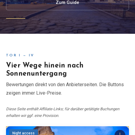
Zum Guide
Blog
Shop
Alle Souvenirs
TOR I — IV
Posters
Vier Wege hinein nach
Sonnenuntergang
T-Shirts
Bewertungen direkt von den Anbieterseiten. Die Buttons
zeigen immer Live-Preise.
Fridge Magnets
Diese Seite enthält Affiliate-Links; für darüber getätigte Buchungen
License Plates
erhalten wir ggf. eine Provision.
Über uns
Night access