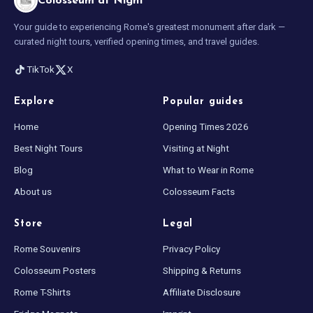
Colosseum at Night
Your guide to experiencing Rome's greatest monument after dark —
curated night tours, verified opening times, and travel guides.
TikTok
X
Explore
Popular guides
Home
Opening Times 2026
Best Night Tours
Visiting at Night
Blog
What to Wear in Rome
About us
Colosseum Facts
Store
Legal
Rome Souvenirs
Privacy Policy
Colosseum Posters
Shipping & Returns
Rome T-Shirts
Affiliate Disclosure