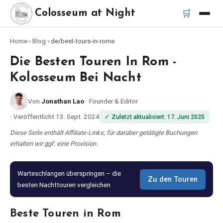
🛒
Colosseum at Night
Home
›
Blog
›
de/best-tours-in-rome
Startseite
Die Besten Touren In Rom -
Beste Touren
Kolosseum Bei Nacht
Von
Jonathan Lao
·
Founder & Editor
Beste Kolosseum Nachttouren
·
Veröffentlicht
13. Sept. 2024
✓
Zuletzt aktualisiert
:
17. Juni 2025
Beste Touren in Rom
Diese Seite enthält Affiliate-Links; für darüber getätigte Buchungen
erhalten wir ggf. eine Provision.
Bus-Tour Rom
Warteschlangen überspringen – die
Zu den Touren
besten Nachttouren vergleichen
Vespa-Tour Rom
Beste Touren in Rom
Katakomben-Tour Rom