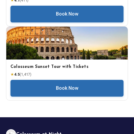
★
4.1
(
411
)
Book Now
Colosseum Sunset Tour with Tickets
★
4.5
(
1,417
)
Book Now