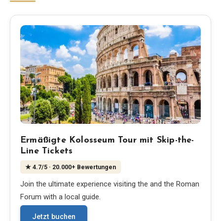
Blog
Shop
Alle Souvenirs
Posters
T-Shirts
Ermäßigte Kolosseum Tour mit Skip-the-
Line Tickets
Fridge Magnets
★
4.7
/5
· 20.000+ Bewertungen
Join the ultimate experience visiting the and the Roman
License Plates
Forum with a local guide.
Über uns
Jetzt buchen