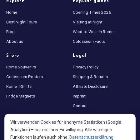
Explore
Popular guides
Home
Opening Times 2026
Best Night Tours
Visiting at Night
Blog
What to Wear in Rome
About us
Colosseum Facts
Store
Legal
Rome Souvenirs
Privacy Policy
Colosseum Posters
Shipping & Returns
Rome T-Shirts
Affiliate Disclosure
Fridge Magnets
Imprint
Contact
Sitemap
Wir verwenden Cookies für anonyme Statistiken (Google
Cookie settings
Analytics) – nur mit Ihrer Einwilligung. Alle wichtigen
Funktionen laufen auch ohne.
Datenschutzerklärung