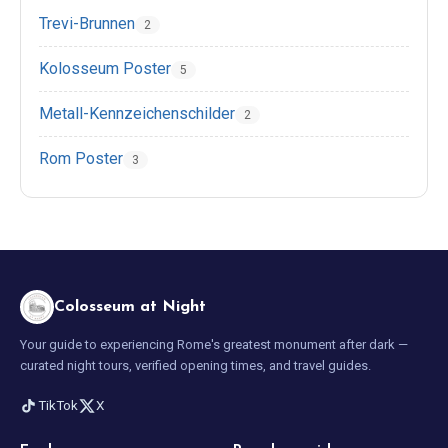
Trevi-Brunnen
2
Kolosseum Poster
5
Metall-Kennzeichenschilder
2
Rom Poster
3
Colosseum at Night
Your guide to experiencing Rome's greatest monument after dark —
curated night tours, verified opening times, and travel guides.
TikTok
X