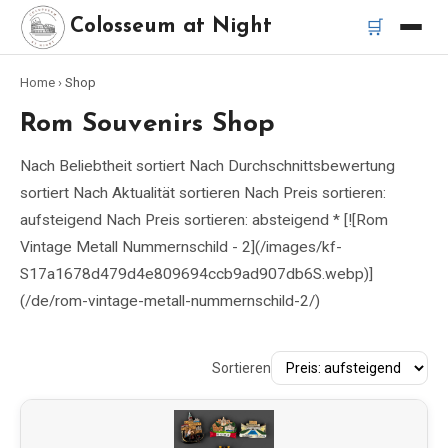
🛒
Colosseum at Night
Home
›
Shop
Startseite
Rom Souvenirs Shop
Beste Touren
Nach Beliebtheit sortiert Nach Durchschnittsbewertung
sortiert Nach Aktualität sortieren Nach Preis sortieren:
Beste Kolosseum Nachttouren
aufsteigend Nach Preis sortieren: absteigend * [![Rom
Vintage Metall Nummernschild - 2](/images/kf-
Beste Touren in Rom
S17a1678d479d4e809694ccb9ad907db6S.webp)]
(/de/rom-vintage-metall-nummernschild-2/)
Bus-Tour Rom
Sortieren
Vespa-Tour Rom
Katakomben-Tour Rom