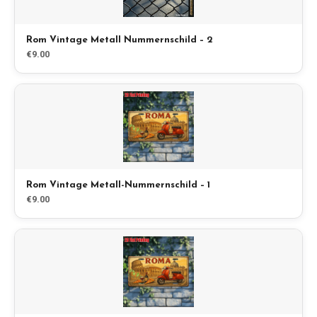
Rom Vintage Metall Nummernschild – 2
EN
DE
ES
FR
IT
€9.00
Rom Vintage Metall-Nummernschild – 1
€9.00