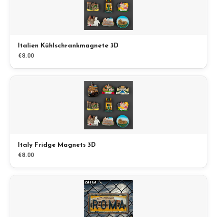
Blog
Shop
Italien Kühlschrankmagnete 3D
€8.00
Alle Souvenirs
Posters
T-Shirts
Italy Fridge Magnets 3D
€8.00
Fridge Magnets
License Plates
Über uns