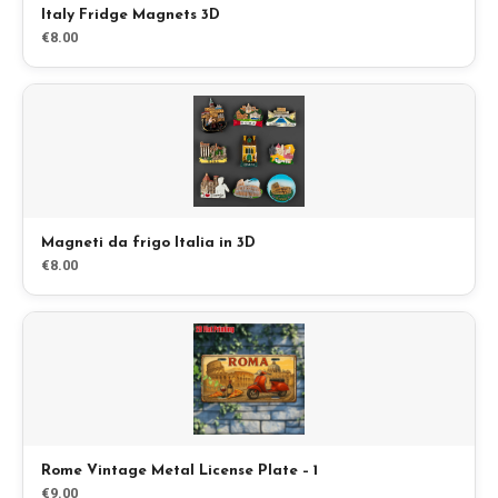
Italy Fridge Magnets 3D
€8.00
Blog
Negozio
Tutti i souvenir
Posters
Magneti da frigo Italia in 3D
€8.00
T-Shirts
Fridge Magnets
License Plates
Rome Vintage Metal License Plate – 1
Chi siamo
€9.00