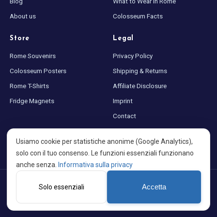
Blog
What to Wear in Rome
About us
Colosseum Facts
Store
Legal
Rome Souvenirs
Privacy Policy
Colosseum Posters
Shipping & Returns
Rome T-Shirts
Affiliate Disclosure
Fridge Magnets
Imprint
Contact
Sitemap
Usiamo cookie per statistiche anonime (Google Analytics),
Cookie settings
solo con il tuo consenso. Le funzioni essenziali funzionano
anche senza.
Informativa sulla privacy
©
2026
Colosseum at Night · Made with ♥ for Rome · A project by
Solo essenziali
Accetta
PortalWeb GmbH
EN
DE
ES
FR
IT