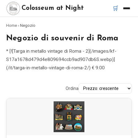
🛒
Colosseum at Night
Home
›
Negozio
Home
Negozio di souvenir di Roma
Migliori tour
* [![Targa in metallo vintage di Roma - 2](/images/kf-
S17a1678d479d4e809694ccb9ad907db6S.webp)]
Migliori tour notturni del Colosseo
(/it/targa-in-metallo-vintage-di-roma-2/) € 9.00
Migliori tour a Roma
Ordina
Bus turistico Roma
Tour in Vespa Roma
Catacombe di Roma