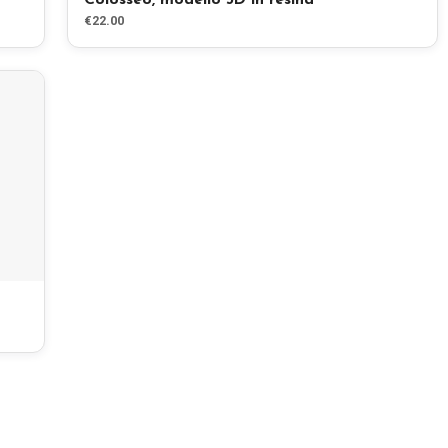
Colosseo, modello 3D in resina
€22.00