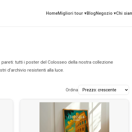
Home
Migliori tour
▾
Blog
Negozio
▾
Chi sia
areti: tutti i poster del Colosseo della nostra collezione
i d'archivio resistenti alla luce.
Ordina