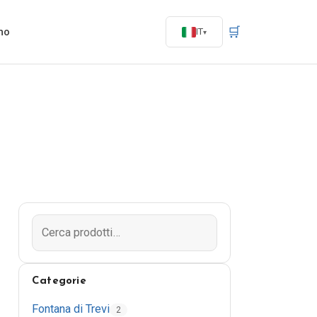
🛒
mo
IT
Categorie
Fontana di Trevi
2