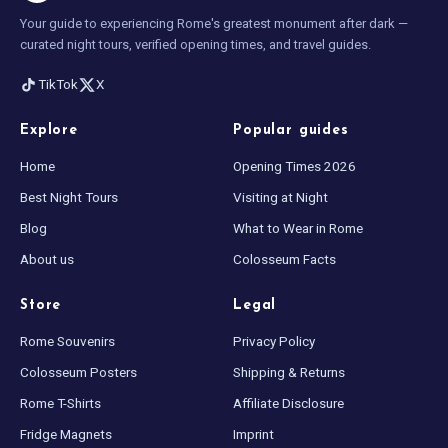
Your guide to experiencing Rome's greatest monument after dark —
curated night tours, verified opening times, and travel guides.
TikTok
X
Explore
Popular guides
Home
Opening Times 2026
Best Night Tours
Visiting at Night
Blog
What to Wear in Rome
About us
Colosseum Facts
Store
Legal
Rome Souvenirs
Privacy Policy
Colosseum Posters
Shipping & Returns
Rome T-Shirts
Affiliate Disclosure
Fridge Magnets
Imprint