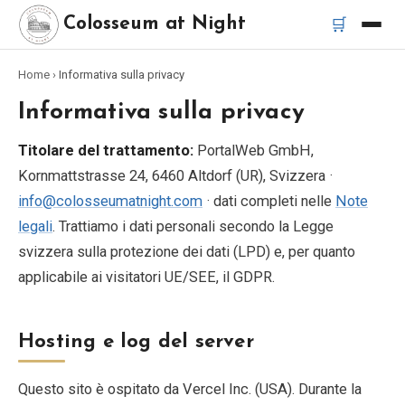
🛒
Colosseum at Night
Home
›
Informativa sulla privacy
Home
Informativa sulla privacy
Migliori tour
Titolare del trattamento:
PortalWeb GmbH,
Kornmattstrasse 24, 6460 Altdorf (UR), Svizzera ·
Migliori tour notturni del Colosseo
info@colosseumatnight.com
· dati completi nelle
Note
legali
. Trattiamo i dati personali secondo la Legge
Migliori tour a Roma
svizzera sulla protezione dei dati (LPD) e, per quanto
applicabile ai visitatori UE/SEE, il GDPR.
Bus turistico Roma
Tour in Vespa Roma
Hosting e log del server
Questo sito è ospitato da Vercel Inc. (USA). Durante la
Catacombe di Roma