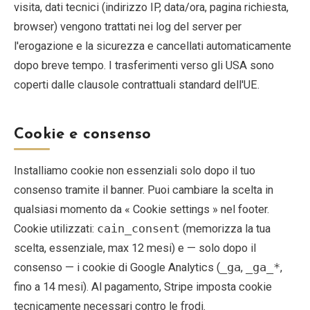
visita, dati tecnici (indirizzo IP, data/ora, pagina richiesta,
browser) vengono trattati nei log del server per
Blog
l'erogazione e la sicurezza e cancellati automaticamente
dopo breve tempo. I trasferimenti verso gli USA sono
Negozio
coperti dalle clausole contrattuali standard dell'UE.
Tutti i souvenir
Cookie e consenso
Posters
Installiamo cookie non essenziali solo dopo il tuo
T-Shirts
consenso tramite il banner. Puoi cambiare la scelta in
qualsiasi momento da « Cookie settings » nel footer.
Fridge Magnets
Cookie utilizzati:
cain_consent
(memorizza la tua
scelta, essenziale, max 12 mesi) e — solo dopo il
License Plates
consenso — i cookie di Google Analytics (
_ga
,
_ga_*
,
fino a 14 mesi). Al pagamento, Stripe imposta cookie
Chi siamo
tecnicamente necessari contro le frodi.