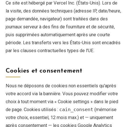
Ce site est hébergé par Vercel Inc. (États-Unis). Lors de
la visite, des données techniques (adresse IP, date/heure,
Blog
page demandée, navigateur) sont traitées dans des
journaux serveur à des fins de fourniture et de sécurité,
Boutique
puis supprimées automatiquement après une courte
période. Les transferts vers les États-Unis sont encadrés
Tous les souvenirs
par les clauses contractuelles types de l'UE.
Posters
Cookies et consentement
T-Shirts
Nous ne déposons de cookies non essentiels qu'après
Fridge Magnets
votre accord via la bannière. Vous pouvez modifier votre
choix à tout moment via « Cookie settings » dans le pied
License Plates
de page. Cookies utilisés :
cain_consent
(mémorise
votre choix, essentiel, 12 mois max.) et — uniquement
À propos
après consentement — les cookies Google Analytics