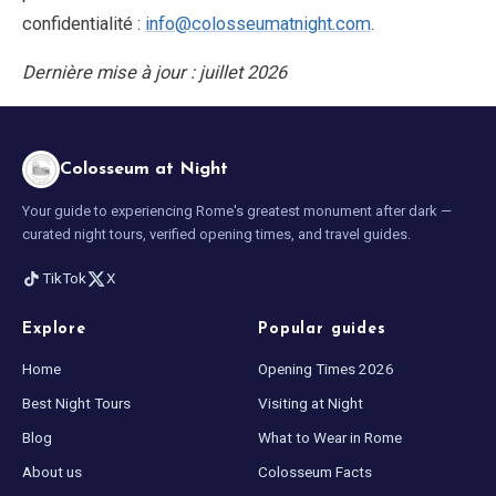
confidentialité :
info@colosseumatnight.com
.
Dernière mise à jour : juillet 2026
Colosseum at Night
Your guide to experiencing Rome's greatest monument after dark —
curated night tours, verified opening times, and travel guides.
TikTok
X
Explore
Popular guides
Home
Opening Times 2026
Best Night Tours
Visiting at Night
Blog
What to Wear in Rome
About us
Colosseum Facts