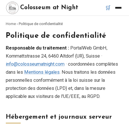
🛒
Colosseum at Night
Home
›
Politique de confidentialité
Accueil
Politique de confidentialité
Meilleurs tours
Responsable du traitement :
PortalWeb GmbH,
Kornmattstrasse 24, 6460 Altdorf (UR), Suisse ·
Meilleurs tours de nuit du Colisée
info@colosseumatnight.com
· coordonnées complètes
dans les
Mentions légales
. Nous traitons les données
Meilleurs tours à Rome
personnelles conformément à la loi suisse sur la
protection des données (LPD) et, dans la mesure
Bus touristique Rome
applicable aux visiteurs de l'UE/EEE, au RGPD.
Tour en Vespa Rome
Hébergement et journaux serveur
Catacombes de Rome