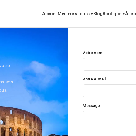
Accueil
Meilleurs tours
▾
Blog
Boutique
▾
À pr
Votre nom
votre
Votre e-mail
ans son
ous.
Message