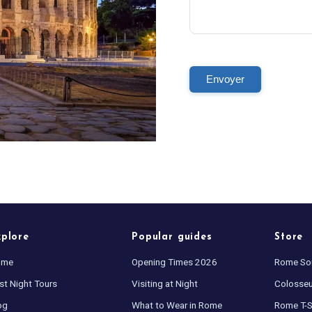
Envoyer
xplore
Popular guides
Store
ome
Opening Times 2026
Rome So
st Night Tours
Visiting at Night
Colosse
og
What to Wear in Rome
Rome T-S