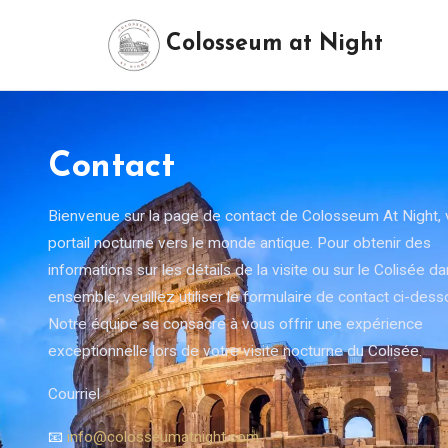
Colosseum at Night
Contact
Bienvenue sur la page de contact de Colosseum At Night, 
portail nocturne vers le monde antique. Pour obtenir des
informations sur les détails de la visite ou sur le Colisée d
ensemble, veuillez utiliser le formulaire de contact ci-dess
Notre équipe se consacre à vous offrir une expérience
exceptionnelle lors de votre visite nocturne du Colisée.
Courriel
📧
info@colosseumatnight.com