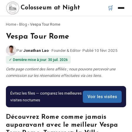
🛒
Colosseum at Night
Home
›
Blog
›
Vespa Tour Rome
Accueil
Vespa Tour Rome
Meilleurs tours
Par
Jonathan Lao
·
Founder & Editor
·
Publié
10 févr. 2025
✓
Dernière mise à jour
:
30 juil. 2026
Meilleurs tours de nuit du Colisée
Cette page contient des liens affiliés ; nous pouvons percevoir une
commission sur les réservations effectuées via ces liens.
Meilleurs tours à Rome
Évitez les files — comparez les meilleures
Bus touristique Rome
Voir les visites
visites nocturnes
Tour en Vespa Rome
Découvrez Rome comme jamais
auparavant avec le meilleur Vespa
Catacombes de Rome