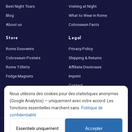
Best Night Tours
Visiting at Night
Blog
What to Wear in Rome
About us
Colosseum Facts
Store
Legal
Rome Souvenirs
Privacy Policy
Colosseum Posters
Shipping & Returns
Rome T-Shirts
Affiliate Disclosure
Fridge Magnets
Imprint
Contact
Nous utilisons des cookies pour des statistiques anonymes
Sitemap
(Google Analytics) — uniquement avec votre accord. Les
Cookie settings
fonctions essentielles marchent sans.
Politique de
confidentialité
©
2026
Colosseum at Night · Made with ♥ for Rome · A project by
Essentiels uniquement
Accepter
PortalWeb GmbH