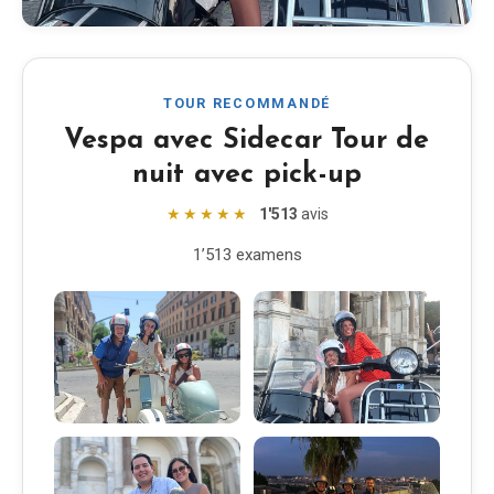
EN
DE
ES
FR
IT
TOUR RECOMMANDÉ
Vespa avec Sidecar Tour de
nuit avec pick-up
★★★★★
1'513
avis
1’513 examens