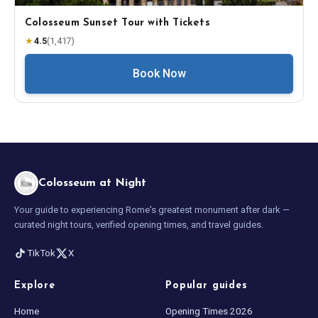
Colosseum Sunset Tour with Tickets
★
4.5
(
1,417
)
Book Now
Colosseum at Night
Your guide to experiencing Rome's greatest monument after dark —
curated night tours, verified opening times, and travel guides.
TikTok
X
Explore
Popular guides
Home
Opening Times 2026