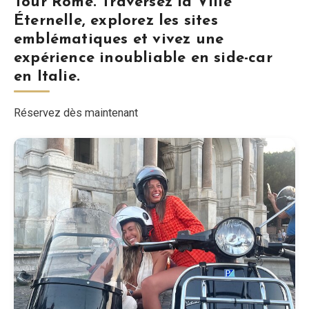
Tour Rome. Traversez la Ville
Éternelle, explorez les sites
Blog
emblématiques et vivez une
expérience inoubliable en side-car
Boutique
en Italie.
Tous les souvenirs
Réservez dès maintenant
Posters
T-Shirts
Fridge Magnets
License Plates
À propos