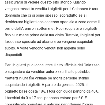
assicurarsi di vedere questo sito storico. Quando
vengono messi in vendita i biglietti per il Colosseo è una
EN
DE
ES
FR
IT
domanda che ci si pone spesso, soprattutto se si
desiderano biglietti con accesso speciale a zone come il
piano dell’Arena o i sotterranei. Puoi acquistare i biglietti
fino a un mese prima della tua visita. Tuttavia, i biglietti per
l’accesso speciale ad alcune aree vengono acquistati
subito. A volte vengono venduti non appena sono
disponibili.
Per i biglietti, puoi consultare il sito ufficiale del Colosseo
o acquistare da venditori autorizzati. Il sito potrebbe
metterti in una fila virtuale se molte persone stanno
acquistando i biglietti. A partire da gennaio 2025, il
biglietto base costa 18€. I tour con guida partono da 40€.
I bambini da 0 a 17 anni possono entrare per 6€. È
consigliabile prenotare in anticipo per ottenere l’orario