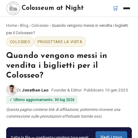
🛒
Colosseum at Night
Home
›
Blog
›
Colosseo
›
Quando vengono messi in vendita i biglietti
Home
per il Colosseo?
COLOSSEO
PROGETTARE LA VISITA
Migliori tour
Quando vengono messi in
Migliori tour notturni del Colosseo
vendita i biglietti per il
Colosseo?
Migliori tour a Roma
Di
Jonathan Lao
·
Founder & Editor
·
Pubblicato
10 gen 2025
Bus turistico Roma
✓
Ultimo aggiornamento
:
30 lug 2026
Questa pagina contiene link di affiliazione; potremmo ricevere una
Tour in Vespa Roma
commissione sulle prenotazioni effettuate tramite essi.
Catacombe di Roma
Salta la fila — confronta i migliori tour serali
Vedi i tour