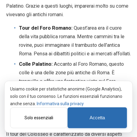
Palatino. Grazie a questi luoghi, imparerai molto su come
vivevano gli antichi romani.
Tour del Foro Romano:
Quest’area era il cuore
della vita pubblica romana. Mentre cammini tra le
rovine, puoi immaginare il trambusto dell’antica
Roma. Pensa ai dibattiti politici e ai mercati affollati.
Colle Palatino:
Accanto al Foro Romano, questo
colle è una delle zone più antiche di Roma. È
tranquillo e offre una fantastica vista sul Foro
Usiamo cookie per statistiche anonime (Google Analytics),
Romano e sul Circo Massimo. Inoltre, ci sono le
solo con il tuo consenso. Le funzioni essenziali funzionano
rovine dei palazzi imperiali che testimoniano la
anche senza.
Informativa sulla privacy
storia di Roma.
Solo essenziali
Accetta
Punti salienti della visita al Colosseo
Il tour del Colosseo è caratterizzato da diversi aspetti