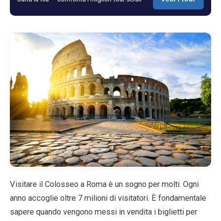
Blog
Negozio
Tutti i souvenir
Posters
T-Shirts
Fridge Magnets
Visitare il Colosseo a Roma è un sogno per molti. Ogni
License Plates
anno accoglie oltre 7 milioni di visitatori. È fondamentale
sapere quando vengono messi in vendita i biglietti per
Chi siamo