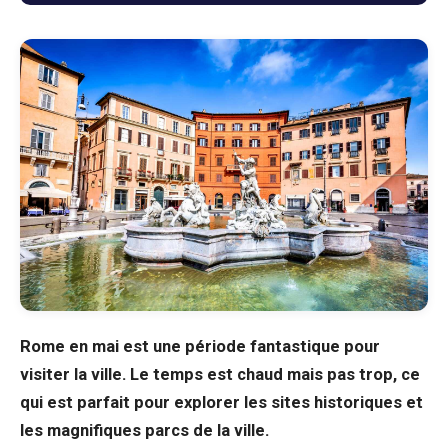
Blog
Boutique
Tous les souvenirs
Posters
T-Shirts
Fridge Magnets
Rome en mai est une période fantastique pour
visiter la ville. Le temps est chaud mais pas trop, ce
License Plates
qui est parfait pour explorer les sites historiques et
les magnifiques parcs de la ville.
À propos