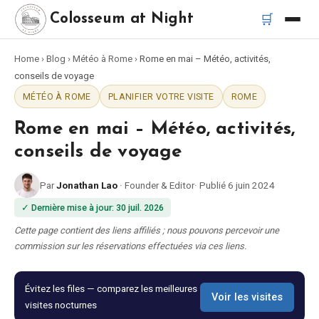
🛒
Colosseum at Night
Home
›
Blog
›
Météo à Rome
›
Rome en mai – Météo, activités,
Accueil
conseils de voyage
MÉTÉO À ROME
PLANIFIER VOTRE VISITE
ROME
Meilleurs tours
Rome en mai – Météo, activités,
Meilleurs tours de nuit du Colisée
conseils de voyage
Par
Jonathan Lao
·
Founder & Editor
·
Publié
6 juin 2024
Meilleurs tours à Rome
✓
Dernière mise à jour
:
30 juil. 2026
Bus touristique Rome
Cette page contient des liens affiliés ; nous pouvons percevoir une
commission sur les réservations effectuées via ces liens.
Tour en Vespa Rome
Évitez les files — comparez les meilleures
Voir les visites
visites nocturnes
Catacombes de Rome