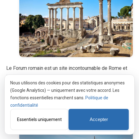
Le Forum romain est un site incontournable de Rome et
l’une des pièces archéologiques les plus importantes au
Nous utilisons des cookies pour des statistiques anonymes
monde. Voici quelques conseils pour préparer votre
(Google Analytics) — uniquement avec votre accord. Les
voyage ! Situé dans une vallée entourée par le Palatin et
fonctions essentielles marchent sans.
Politique de
le Capitole, le Forum romain est toujours impressionnant,
confidentialité
comme il devait l’être il y a des siècles, lorsqu’il était…
Essentiels uniquement
Accepter