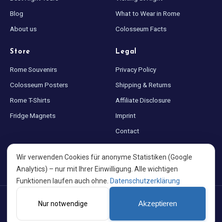
Blog
What to Wear in Rome
About us
Colosseum Facts
Store
Legal
Rome Souvenirs
Privacy Policy
Colosseum Posters
Shipping & Returns
Rome T-Shirts
Affiliate Disclosure
Fridge Magnets
Imprint
Contact
Sitemap
Wir verwenden Cookies für anonyme Statistiken (Google
Cookie settings
Analytics) – nur mit Ihrer Einwilligung. Alle wichtigen
Funktionen laufen auch ohne.
Datenschutzerklärung
©
2026
Colosseum at Night · Made with ♥ for Rome · A project by
Nur notwendige
Akzeptieren
PortalWeb GmbH
EN
DE
ES
FR
IT