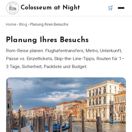
🛒
Colosseum at Night
Home
›
Blog
›
Planung Ihres Besuchs
Startseite
Planung Ihres Besuchs
Beste Touren
Rom-Reise planen: Flughafentransfers, Metro, Unterkunft,
Pässe vs. Einzeltickets, Skip-the-Line-Tipps, Routen für 1–
Beste Kolosseum Nachttouren
3 Tage, Sicherheit, Packliste und Budget.
Beste Touren in Rom
Bus-Tour Rom
Vespa-Tour Rom
Katakomben-Tour Rom