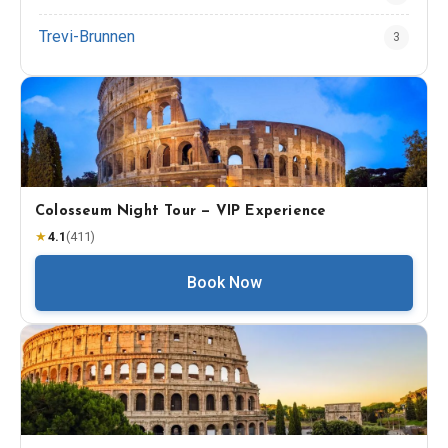
Trevi-Brunnen
3
Colosseum Night Tour — VIP Experience
★
4.1
(
411
)
Book Now