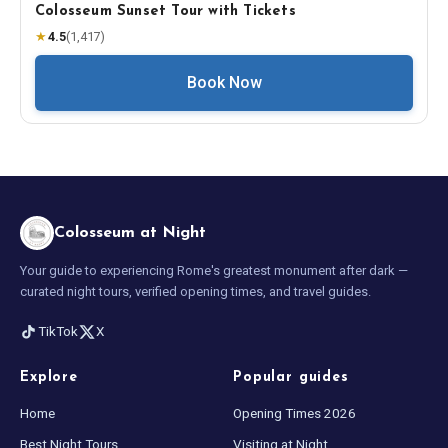
Colosseum Sunset Tour with Tickets
★
4.5
(
1,417
)
Book Now
Colosseum at Night
Your guide to experiencing Rome's greatest monument after dark —
curated night tours, verified opening times, and travel guides.
TikTok
X
Explore
Popular guides
Home
Opening Times 2026
Best Night Tours
Visiting at Night