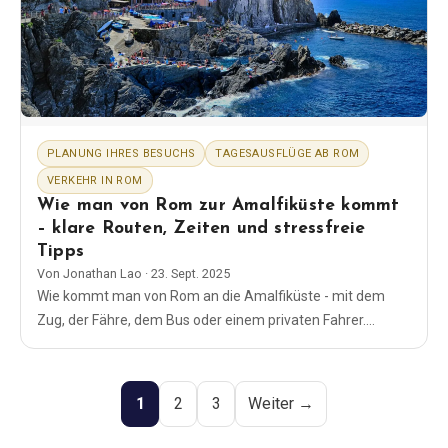
PLANUNG IHRES BESUCHS
TAGESAUSFLÜGE AB ROM
VERKEHR IN ROM
Wie man von Rom zur Amalfiküste kommt
– klare Routen, Zeiten und stressfreie
Tipps
Von
Jonathan Lao
·
23. Sept. 2025
Wie kommt man von Rom an die Amalfiküste - mit dem
Zug, der Fähre, dem Bus oder einem privaten Fahrer.
Zeiten, Tickets, Neapel vs. Salerno und ein einfacher
Tagesausflug.
1
2
3
Weiter →