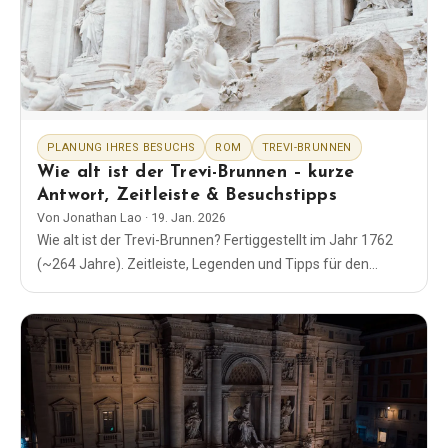
EN
DE
ES
FR
IT
PLANUNG IHRES BESUCHS
ROM
TREVI-BRUNNEN
Wie alt ist der Trevi-Brunnen – kurze
Antwort, Zeitleiste & Besuchstipps
Von
Jonathan Lao
·
19. Jan. 2026
Wie alt ist der Trevi-Brunnen? Fertiggestellt im Jahr 1762
(~264 Jahre). Zeitleiste, Legenden und Tipps für den
Besuch von Roms berühmtestem Brunnen - klar und
einfach.