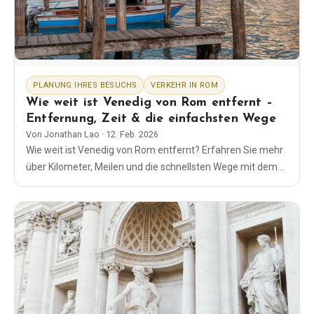
Blog
Shop
PLANUNG IHRES BESUCHS
VERKEHR IN ROM
Wie weit ist Venedig von Rom entfernt –
Alle Souvenirs
Entfernung, Zeit & die einfachsten Wege
Von
Jonathan Lao
·
12. Feb. 2026
Posters
Wie weit ist Venedig von Rom entfernt? Erfahren Sie mehr
über Kilometer, Meilen und die schnellsten Wege mit dem
Zug, dem Auto, dem Bus oder dem Flugzeug, sowie Tipps
T-Shirts
zu Tickets und Tagesausflügen.
Fridge Magnets
License Plates
Über uns