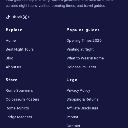
curated night tours, verified opening times, and travel guides.
TikTok
X
Explore
Popular guides
Home
Opening Times 2026
Best Night Tours
Visiting at Night
Blog
What to Wear in Rome
About us
Colosseum Facts
Store
Legal
Rome Souvenirs
Privacy Policy
Colosseum Posters
Shipping & Returns
Rome T-Shirts
Affiliate Disclosure
Fridge Magnets
Imprint
Contact