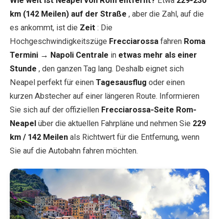
Wie weit ist Neapel von Rom entfernt?
Etwa
229-230
km (142 Meilen) auf der Straße
, aber die Zahl, auf die
es ankommt, ist die
Zeit
: Die
Hochgeschwindigkeitszüge
Frecciarossa
fahren
Roma
Termini → Napoli Centrale
in
etwas mehr als einer
Stunde
, den ganzen Tag lang. Deshalb eignet sich
Neapel perfekt für einen
Tagesausflug
oder einen
kurzen Abstecher auf einer längeren Route. Informieren
Sie sich auf der offiziellen
Frecciarossa-Seite Rom-
Neapel
über die aktuellen Fahrpläne und nehmen Sie
229
km / 142 Meilen
als Richtwert für die Entfernung, wenn
Sie auf die Autobahn fahren möchten.