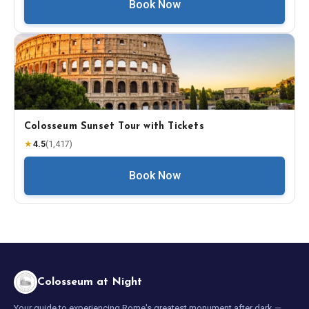
Book Now
Colosseum Sunset Tour with Tickets
★
4.5
(
1,417
)
Book Now
Colosseum at Night
Your guide to experiencing Rome's greatest monument after dark —