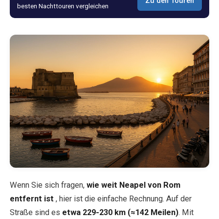
Zu den Touren
besten Nachttouren vergleichen
Blog
Shop
Alle Souvenirs
Posters
T-Shirts
Fridge Magnets
Wenn Sie sich fragen,
wie weit Neapel von Rom
License Plates
entfernt ist
, hier ist die einfache Rechnung. Auf der
Straße sind es
etwa 229-230 km (≈142 Meilen)
. Mit
Über uns