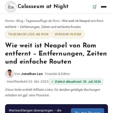
🛒
Colosseum at Night
Home
›
Blog
›
Tagesausflüge ab Rom
›
Wie weit ist Neapel von Rom
Startseite
entfernt – Entfernungen, Zeiten und einfache Routen
TAGESAUSFLÜGE AB ROM
VERKEHR IN ROM
Beste Touren
Wie weit ist Neapel von Rom
Beste Kolosseum Nachttouren
entfernt – Entfernungen, Zeiten
und einfache Routen
Beste Touren in Rom
Von
Jonathan Lao
·
Founder & Editor
Bus-Tour Rom
·
Veröffentlicht
20. Okt. 2025
✓
Zuletzt aktualisiert
:
30. Juli 2026
Diese Seite enthält Affiliate-Links; für darüber getätigte Buchungen
Vespa-Tour Rom
erhalten wir ggf. eine Provision.
Katakomben-Tour Rom
Warteschlangen überspringen – die