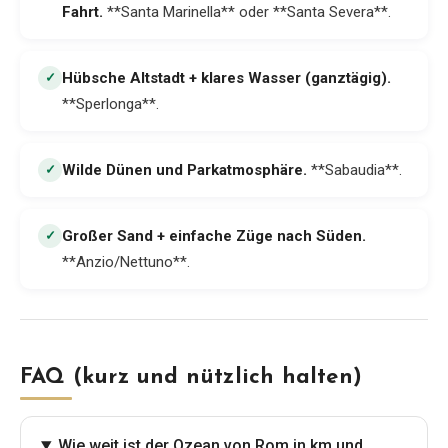
Fahrt
.
**Santa Marinella** oder **Santa Severa**.
Hübsche Altstadt + klares Wasser (ganztägig)
.
✓
**Sperlonga**.
Wilde Dünen und Parkatmosphäre
.
**Sabaudia**.
✓
Großer Sand + einfache Züge nach Süden
.
✓
**Anzio/Nettuno**.
FAQ (kurz und nützlich halten)
Wie weit ist der Ozean von Rom in km und