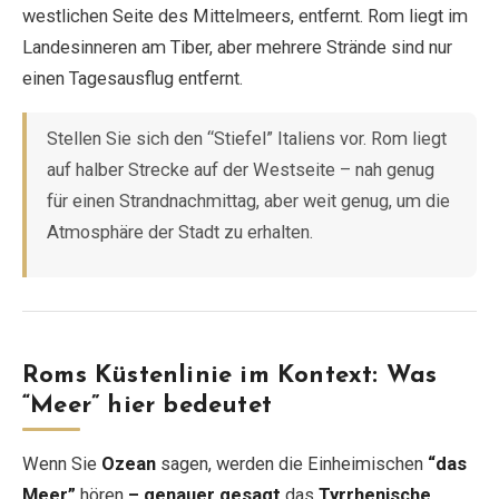
westlichen Seite des Mittelmeers, entfernt. Rom liegt im
Landesinneren am Tiber, aber mehrere Strände sind nur
EN
DE
ES
FR
IT
einen Tagesausflug entfernt.
Stellen Sie sich den “Stiefel” Italiens vor. Rom liegt
auf halber Strecke auf der Westseite – nah genug
für einen Strandnachmittag, aber weit genug, um die
Atmosphäre der Stadt zu erhalten.
Roms Küstenlinie im Kontext: Was
“Meer” hier bedeutet
Wenn Sie
Ozean
sagen, werden die Einheimischen
“das
Meer”
hören
– genauer gesagt
das
Tyrrhenische