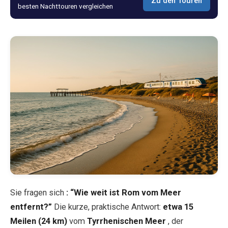
Zu den Touren
besten Nachttouren vergleichen
Blog
Shop
Alle Souvenirs
Posters
T-Shirts
Fridge Magnets
Sie fragen sich
: “Wie weit ist Rom vom Meer
License Plates
entfernt?”
Die kurze, praktische Antwort:
etwa 15
Meilen (24 km)
vom
Tyrrhenischen Meer
, der
Über uns