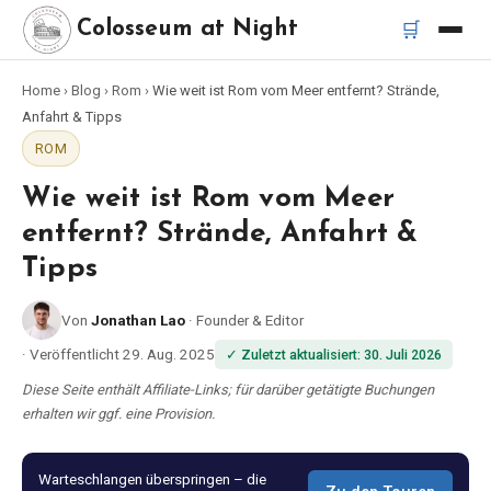
🛒
Colosseum at Night
Home
›
Blog
›
Rom
›
Wie weit ist Rom vom Meer entfernt? Strände,
Startseite
Anfahrt & Tipps
ROM
Beste Touren
Wie weit ist Rom vom Meer
Beste Kolosseum Nachttouren
entfernt? Strände, Anfahrt &
Tipps
Beste Touren in Rom
Von
Jonathan Lao
·
Founder & Editor
Bus-Tour Rom
·
Veröffentlicht
29. Aug. 2025
✓
Zuletzt aktualisiert
:
30. Juli 2026
Diese Seite enthält Affiliate-Links; für darüber getätigte Buchungen
Vespa-Tour Rom
erhalten wir ggf. eine Provision.
Katakomben-Tour Rom
Warteschlangen überspringen – die