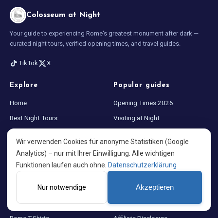
Colosseum at Night
Your guide to experiencing Rome's greatest monument after dark —
curated night tours, verified opening times, and travel guides.
TikTok
X
Explore
Popular guides
Home
Opening Times 2026
Best Night Tours
Visiting at Night
Blog
What to Wear in Rome
Wir verwenden Cookies für anonyme Statistiken (Google
About us
Colosseum Facts
Analytics) – nur mit Ihrer Einwilligung. Alle wichtigen
Funktionen laufen auch ohne.
Datenschutzerklärung
Store
Legal
Nur notwendige
Akzeptieren
Rome Souvenirs
Privacy Policy
Colosseum Posters
Shipping & Returns