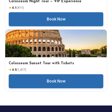
Colosseum Night Tour — VIP Experience
★
4.1
(
411
)
Book Now
Colosseum Sunset Tour with Tickets
★
4.5
(
1,417
)
Book Now