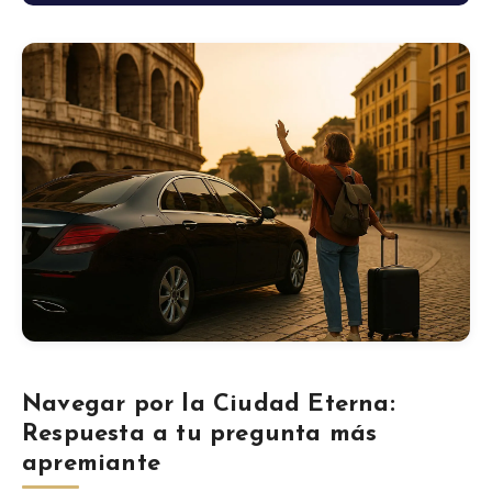
Blog
Tienda
Todos los recuerdos
Posters
T-Shirts
Fridge Magnets
Navegar por la Ciudad Eterna:
License Plates
Respuesta a tu pregunta más
apremiante
Sobre nosotros