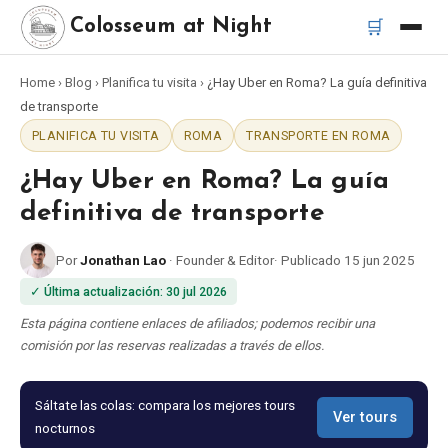
🛒
Colosseum at Night
Home
›
Blog
›
Planifica tu visita
›
¿Hay Uber en Roma? La guía definitiva
Inicio
de transporte
PLANIFICA TU VISITA
ROMA
TRANSPORTE EN ROMA
Mejores tours
¿Hay Uber en Roma? La guía
Mejores tours nocturnos del Coliseo
definitiva de transporte
Por
Jonathan Lao
·
Founder & Editor
·
Publicado
15 jun 2025
Mejores tours en Roma
✓
Última actualización
:
30 jul 2026
Bus turístico Roma
Esta página contiene enlaces de afiliados; podemos recibir una
comisión por las reservas realizadas a través de ellos.
Tour en Vespa Roma
Sáltate las colas: compara los mejores tours
Ver tours
nocturnos
Catacumbas de Roma