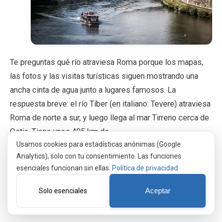
Te preguntas qué río atraviesa Roma porque los mapas,
las fotos y las visitas turísticas siguen mostrando una
ancha cinta de agua junto a lugares famosos. La
respuesta breve: el río Tíber (en italiano: Tevere) atraviesa
Roma de norte a sur, y luego llega al mar Tirreno cerca de
Ostia. Tiene unos 405 km de…
Usamos cookies para estadísticas anónimas (Google
Analytics), solo con tu consentimiento. Las funciones
Deja una respuesta
Cancelar la respuesta
esenciales funcionan sin ellas.
Política de privacidad
Tu dirección de correo electrónico no será publicada. Los
campos obligatorios están marcados con *
Solo esenciales
Aceptar
Comentario *