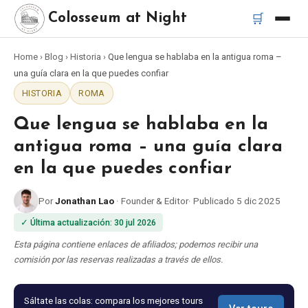
🛒
Colosseum at Night
Home
›
Blog
›
Historia
›
Que lengua se hablaba en la antigua roma –
Inicio
una guía clara en la que puedes confiar
HISTORIA
ROMA
Mejores tours
Que lengua se hablaba en la
Mejores tours nocturnos del Coliseo
antigua roma – una guía clara
en la que puedes confiar
Mejores tours en Roma
Por
Jonathan Lao
·
Founder & Editor
·
Publicado
5 dic 2025
Bus turístico Roma
✓
Última actualización
:
30 jul 2026
Esta página contiene enlaces de afiliados; podemos recibir una
Tour en Vespa Roma
comisión por las reservas realizadas a través de ellos.
Catacumbas de Roma
Sáltate las colas: compara los mejores tours