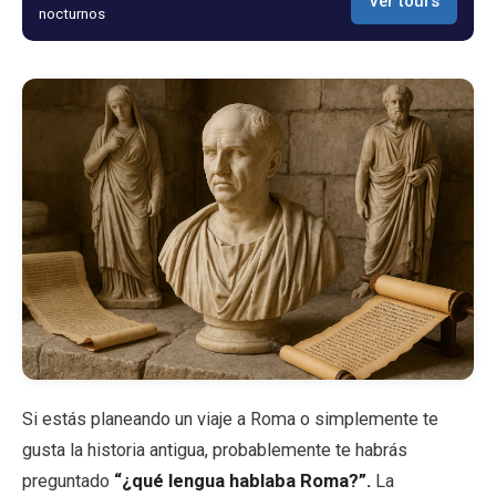
Ver tours
nocturnos
Blog
Tienda
Todos los recuerdos
Posters
T-Shirts
Fridge Magnets
Si estás planeando un viaje a Roma o simplemente te
License Plates
gusta la historia antigua, probablemente te habrás
preguntado
“¿qué lengua hablaba Roma?”.
La
Sobre nosotros