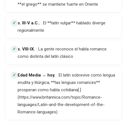
**el griego** se mantiene fuerte en Oriente
s. III-V a.C.
.
: El **latín vulgar** hablado diverge
✓
regionalmente
s. VIII-IX
.
: La gente reconoce el habla romance
✓
como distinta del latín clásico
Edad Media → hoy
.
: El latín sobrevive como lengua
✓
erudita y litúrgica; **las lenguas romances**
prosperan como habla cotidiana[.]
(https://www.britannica.com/topic/Romance-
languages/Latin-and-the-development-of-the-
Romance-languages)