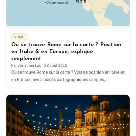
Blog
Boutique
ROME
Où se trouve Rome sur la carte ? Position
Tous les souvenirs
en Italie & en Europe, expliqué
simplement
Posters
Par
Jonathan Lao
·
28 août 2025
Où se trouve Rome sur la carte ? Vois sa position en Italie et
en Europe, avec indices cartographiques simples,
T-Shirts
coordonnées, infos sur le Vatican et conseils pratiques
d’orientation.
Fridge Magnets
License Plates
À propos