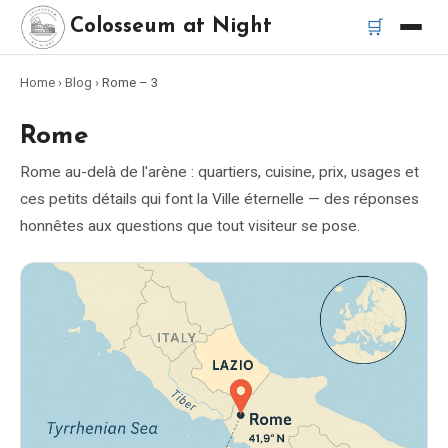
🛒
Colosseum at Night
Home
›
Blog
›
Rome
– 3
Accueil
Rome
Meilleurs tours
Rome au-delà de l'arène : quartiers, cuisine, prix, usages et
ces petits détails qui font la Ville éternelle — des réponses
Meilleurs tours de nuit du Colisée
honnêtes aux questions que tout visiteur se pose.
Meilleurs tours à Rome
Bus touristique Rome
Tour en Vespa Rome
Catacombes de Rome