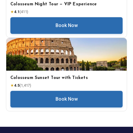
Colosseum Night Tour — VIP Experience
★
4.1
(
411
)
Book Now
Colosseum Sunset Tour with Tickets
★
4.5
(
1,417
)
Book Now