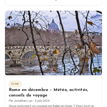
goût, des célèbres fontaines Nasoni et de la manière de
commander de l'eau.
ROME
Rome en décembre – Météo, activités,
conseils de voyage
Par
Jonathan Lao
·
6 juin 2024
Vous prévoyez un voyage en Italie en hiver ? Voici tout ce