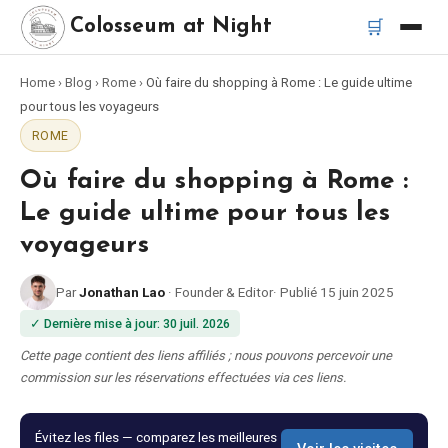
🛒
Colosseum at Night
Home
›
Blog
›
Rome
›
Où faire du shopping à Rome : Le guide ultime
Accueil
pour tous les voyageurs
ROME
Meilleurs tours
Où faire du shopping à Rome :
Meilleurs tours de nuit du Colisée
Le guide ultime pour tous les
voyageurs
Meilleurs tours à Rome
Par
Jonathan Lao
·
Founder & Editor
·
Publié
15 juin 2025
Bus touristique Rome
✓
Dernière mise à jour
:
30 juil. 2026
Cette page contient des liens affiliés ; nous pouvons percevoir une
Tour en Vespa Rome
commission sur les réservations effectuées via ces liens.
Catacombes de Rome
Évitez les files — comparez les meilleures