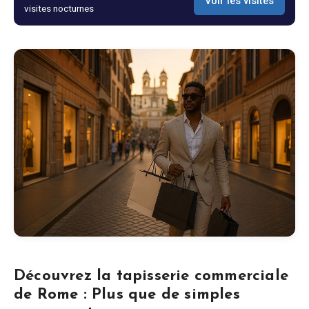
Voir les visites
visites nocturnes
Blog
Boutique
Tous les souvenirs
Posters
T-Shirts
Fridge Magnets
License Plates
Découvrez la tapisserie commerciale
de Rome : Plus que de simples
À propos