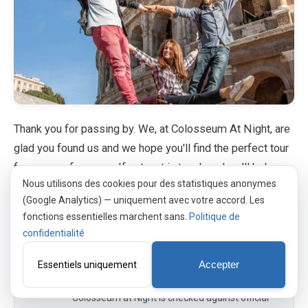
Thank you for passing by. We, at Colosseum At Night, are
glad you found us and we hope you'll find the perfect tour
for your preferences. If not, get in touch and we'll help
Nous utilisons des cookies pour des statistiques anonymes
you!
(Google Analytics) — uniquement avec votre accord. Les
fonctions essentielles marchent sans.
Politique de
confidentialité
Jonathan Lao
Founder of PortalWeb GmbH, a Swiss web
Essentiels uniquement
Accepter
agency, and a passionate traveler. Every fact on
Colosseum at Night is checked against official