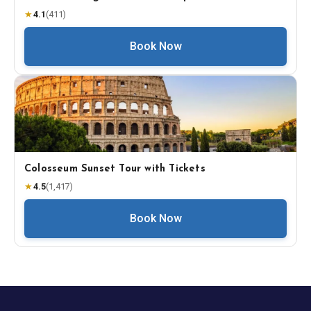
★
4.1
(
411
)
Book Now
Colosseum Sunset Tour with Tickets
★
4.5
(
1,417
)
Book Now