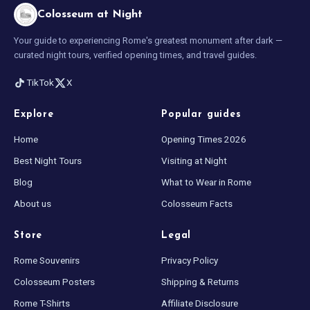
Colosseum at Night
Your guide to experiencing Rome's greatest monument after dark —
curated night tours, verified opening times, and travel guides.
TikTok
X
Explore
Popular guides
Home
Opening Times 2026
Best Night Tours
Visiting at Night
Blog
What to Wear in Rome
About us
Colosseum Facts
Store
Legal
Rome Souvenirs
Privacy Policy
Colosseum Posters
Shipping & Returns
Rome T-Shirts
Affiliate Disclosure