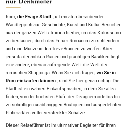
nur Denkmäler
Rom,
die Ewige Stadt
, ist ein atemberaubender
EN
DE
ES
FR
IT
Wandteppich aus Geschichte, Kunst und Kultur. Besucher
aus der ganzen Welt strömen hierher, um das Kolosseum
zu bestaunen, durch das Forum Romanum zu schlendern
und eine Münze in den Trevi-Brunnen zu werfen. Aber
jenseits der antiken Ruinen und prächtigen Basiliken liegt
eine andere, ebenso aufregende Welt: die Welt des
römischen Shoppings. Wenn Sie sich fragen,
wo Sie in
Rom einkaufen können
, sind Sie hier genau richtig. Die
Stadt ist ein wahres Einkaufsparadies, in dem Sie alles
finden, von der höchsten Stufe der Designermode bis hin
zu schrulligen unabhängigen Boutiquen und ausgedehnten
Flohmärkten voller versteckter Schätze.
Dieser Reiseführer ist Ihr ultimativer Begleiter für Ihren