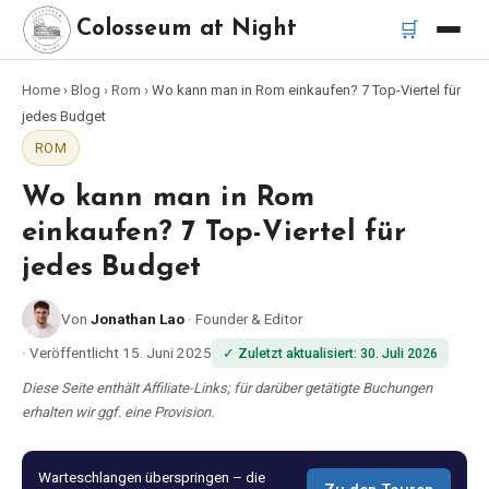
🛒
Colosseum at Night
Home
›
Blog
›
Rom
›
Wo kann man in Rom einkaufen? 7 Top-Viertel für
Startseite
jedes Budget
ROM
Beste Touren
Wo kann man in Rom
Beste Kolosseum Nachttouren
einkaufen? 7 Top-Viertel für
jedes Budget
Beste Touren in Rom
Von
Jonathan Lao
·
Founder & Editor
Bus-Tour Rom
·
Veröffentlicht
15. Juni 2025
✓
Zuletzt aktualisiert
:
30. Juli 2026
Diese Seite enthält Affiliate-Links; für darüber getätigte Buchungen
Vespa-Tour Rom
erhalten wir ggf. eine Provision.
Katakomben-Tour Rom
Warteschlangen überspringen – die