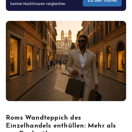
Zu den Touren
besten Nachttouren vergleichen
Blog
Shop
Alle Souvenirs
Posters
T-Shirts
Fridge Magnets
License Plates
Roms Wandteppich des
Einzelhandels enthüllen: Mehr als
Über uns