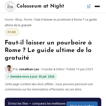
🛒
Colosseum at Night
Home
›
Blog
›
Rome
›
Faut-il laisser un pourboire à Rome ? Le guide
Accueil
ultime de la gratuité
ROME
Meilleurs tours
Faut-il laisser un pourboire à
Meilleurs tours de nuit du Colisée
Rome ? Le guide ultime de la
gratuité
Meilleurs tours à Rome
Par
Jonathan Lao
·
Founder & Editor
·
Publié
15 juin 2025
Bus touristique Rome
✓
Dernière mise à jour
:
30 juil. 2026
Cette page contient des liens affiliés ; nous pouvons percevoir une
Tour en Vespa Rome
commission sur les réservations effectuées via ces liens.
Catacombes de Rome
Évitez les files — comparez les meilleures