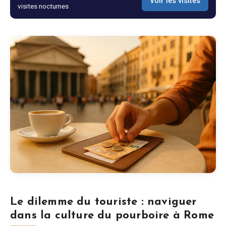
Voir les visites
visites nocturnes
Blog
Boutique
Tous les souvenirs
Posters
T-Shirts
Fridge Magnets
License Plates
Le dilemme du touriste : naviguer
dans la culture du pourboire à Rome
À propos