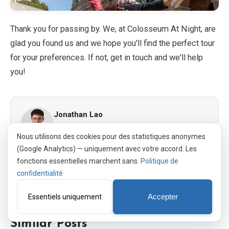
Thank you for passing by. We, at Colosseum At Night, are
glad you found us and we hope you'll find the perfect tour
for your preferences. If not, get in touch and we'll help
you!
Jonathan Lao
Founder of PortalWeb GmbH, a Swiss web
Nous utilisons des cookies pour des statistiques anonymes
agency, and a passionate traveler. Every fact on
(Google Analytics) — uniquement avec votre accord. Les
Colosseum at Night is checked against official
fonctions essentielles marchent sans.
Politique de
sources and kept up to date.
confidentialité
À propos de nous
·
LinkedIn
Essentiels uniquement
Accepter
Similar Posts