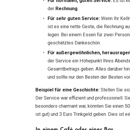
Für normalen, guten Service:
Es ist ke
der
Rechnung
.
Für sehr guten Service:
Wenn Ihr Kelln
ist es eine nette Geste, die Rechnung au
legen. Bei einem Essen für zwei Persone
geschätztes Dankeschön.
Für außergewöhnlichen, herausragen
der Service ein Höhepunkt Ihres Abends
Gesamtbetrags geben. Alles darüber hinau
und sollte nur den Besten der Besten vor
Beispiel für eine Geschichte:
Stellen Sie sic
Der Service war effizient und professionell. S
besonders charmant war, könnten Sie einen 50
ist gut) und 3 Euro Trinkgeld geben. Dies ist e
In einem Café oder einer Bar