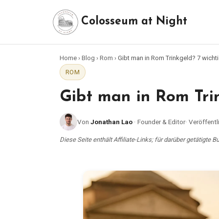
Colosseum at Night
Home
›
Blog
›
Rom
›
Gibt man in Rom Trinkgeld? 7 wichti
ROM
Gibt man in Rom Trin
Von
Jonathan Lao
·
Founder & Editor
·
Veröffentl
Diese Seite enthält Affiliate-Links; für darüber getätigte 