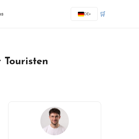
🛒
ns
DE
 Touristen