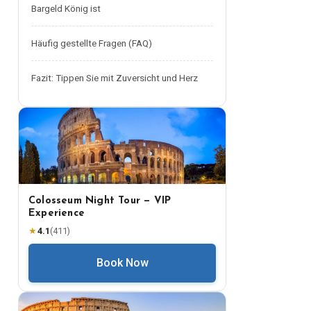
Bargeld König ist
Häufig gestellte Fragen (FAQ)
Fazit: Tippen Sie mit Zuversicht und Herz
Colosseum Night Tour — VIP
Experience
★
4.1
(
411
)
Book Now