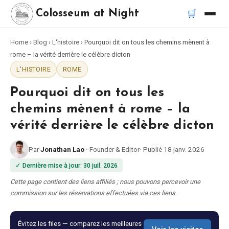
🛒
Colosseum at Night
Home
›
Blog
›
L'histoire
›
Pourquoi dit on tous les chemins mènent à
Accueil
rome – la vérité derrière le célèbre dicton
L'HISTOIRE
ROME
Meilleurs tours
Pourquoi dit on tous les
Meilleurs tours de nuit du Colisée
chemins mènent à rome – la
vérité derrière le célèbre dicton
Meilleurs tours à Rome
Par
Jonathan Lao
·
Founder & Editor
·
Publié
18 janv. 2026
Bus touristique Rome
✓
Dernière mise à jour
:
30 juil. 2026
Cette page contient des liens affiliés ; nous pouvons percevoir une
Tour en Vespa Rome
commission sur les réservations effectuées via ces liens.
Catacombes de Rome
Évitez les files — comparez les meilleures