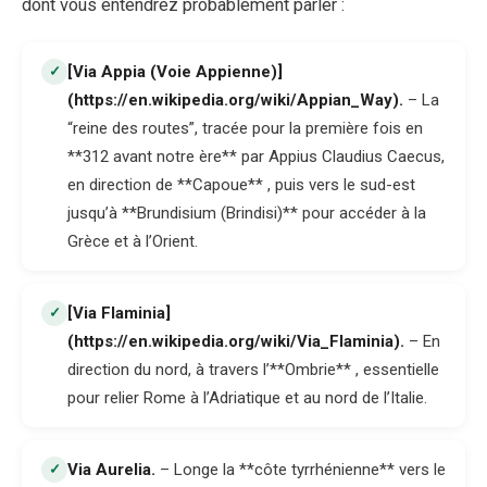
dont vous entendrez probablement parler :
[Via Appia (Voie Appienne)]
✓
(https://en.wikipedia.org/wiki/Appian_Way)
.
– La
“reine des routes”, tracée pour la première fois en
**312 avant notre ère** par Appius Claudius Caecus,
en direction de **Capoue** , puis vers le sud-est
jusqu’à **Brundisium (Brindisi)** pour accéder à la
Grèce et à l’Orient.
[Via Flaminia]
✓
(https://en.wikipedia.org/wiki/Via_Flaminia)
.
– En
direction du nord, à travers l’**Ombrie** , essentielle
pour relier Rome à l’Adriatique et au nord de l’Italie.
Via Aurelia
.
– Longe la **côte tyrrhénienne** vers le
✓