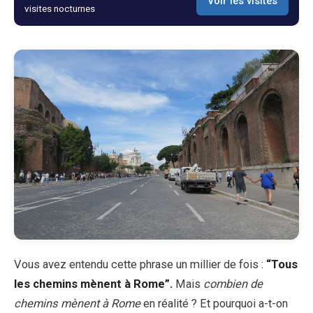
Voir les visites
visites nocturnes
Blog
Boutique
Tous les souvenirs
Posters
T-Shirts
Fridge Magnets
Vous avez entendu cette phrase un millier de fois :
“Tous
License Plates
les chemins mènent à Rome”.
Mais
combien de
chemins mènent à Rome
en réalité ? Et pourquoi a-t-on
À propos