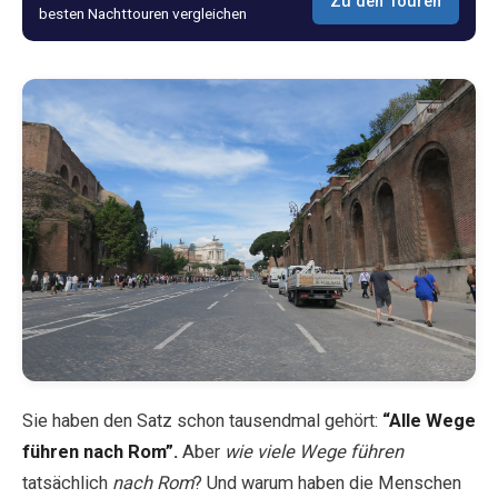
Zu den Touren
besten Nachttouren vergleichen
Blog
Shop
Alle Souvenirs
Posters
T-Shirts
Fridge Magnets
Sie haben den Satz schon tausendmal gehört:
“Alle Wege
License Plates
führen nach Rom”.
Aber
wie viele Wege führen
tatsächlich
nach Rom
? Und warum haben die Menschen
Über uns