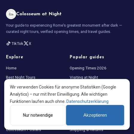
Colosseum at Night
Your guide to experiencing Rome's greatest monument after dark —
curated night tours, verified opening times, and travel guides.
TikTok
X
Explore
Popular guides
Home
Opening Times 2026
Best Night Tours
Visiting at Night
Blog
What to Wear in Rome
Wir verwenden Cookies für anonyme Statistiken (Google
Analytics) – nur mit Ihrer Einwilligung. Alle wichtigen
About us
Colosseum Facts
Funktionen laufen auch ohne.
Datenschutzerklärung
Store
Legal
Nur notwendige
Akzeptieren
Rome Souvenirs
Privacy Policy
Colosseum Posters
Shipping & Returns