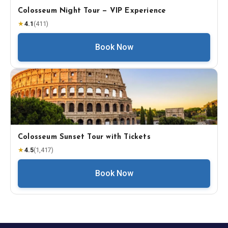
Colosseum Night Tour — VIP Experience
★
4.1
(
411
)
Book Now
Colosseum Sunset Tour with Tickets
★
4.5
(
1,417
)
Book Now