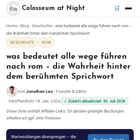
🛒
Colosseum at Night
Home
›
Blog
›
Geschichte
›
was bedeutet alle wege führen nach rom –
Startseite
die Wahrheit hinter dem berühmten Sprichwort
GESCHICHTE
ROM
Beste Touren
was bedeutet alle wege führen
Beste Kolosseum Nachttouren
nach rom – die Wahrheit hinter
dem berühmten Sprichwort
Beste Touren in Rom
Von
Jonathan Lao
·
Founder & Editor
Bus-Tour Rom
·
Veröffentlicht
18. Jan. 2026
✓
Zuletzt aktualisiert
:
30. Juli 2026
Diese Seite enthält Affiliate-Links; für darüber getätigte Buchungen
Vespa-Tour Rom
erhalten wir ggf. eine Provision.
Katakomben-Tour Rom
Warteschlangen überspringen – die