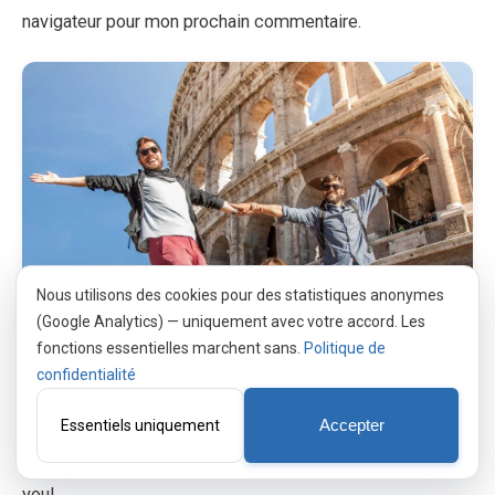
navigateur pour mon prochain commentaire.
Nous utilisons des cookies pour des statistiques anonymes
(Google Analytics) — uniquement avec votre accord. Les
fonctions essentielles marchent sans.
Politique de
confidentialité
Thank you for passing by. We, at Colosseum At Night, are
Essentiels uniquement
Accepter
glad you found us and we hope you'll find the perfect tour
for your preferences. If not, get in touch and we'll help
you!