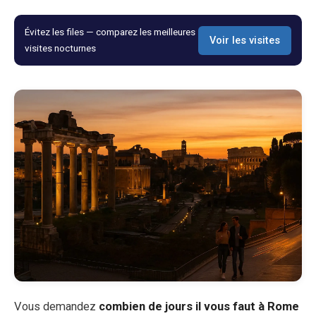
Blog
Évitez les files — comparez les meilleures
Voir les visites
visites nocturnes
Boutique
Tous les souvenirs
Posters
T-Shirts
Fridge Magnets
License Plates
Vous demandez
combien de jours il vous faut à Rome
À propos