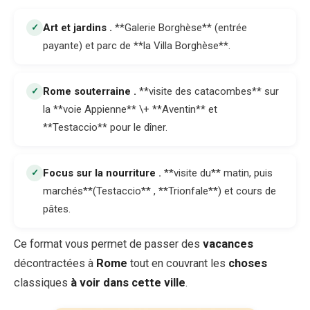
Art et jardins
.
**Galerie Borghèse** (entrée
✓
payante) et parc de **la Villa Borghèse**.
Rome souterraine
.
**visite des catacombes** sur
✓
la **voie Appienne** \+ **Aventin** et
**Testaccio** pour le dîner.
Focus sur la nourriture
.
**visite du** matin, puis
✓
marchés**(Testaccio** , **Trionfale**) et cours de
pâtes.
Ce format vous permet de passer des
vacances
décontractées à
Rome
tout en couvrant les
choses
classiques
à voir dans cette ville
.