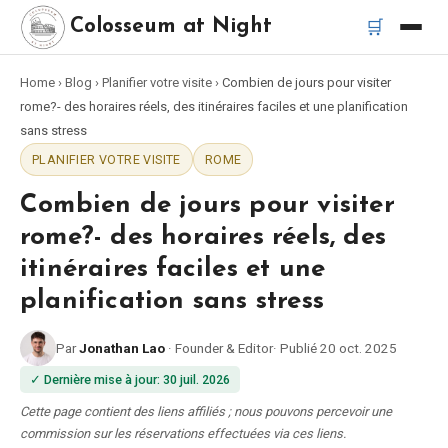
🛒
Colosseum at Night
Home
›
Blog
›
Planifier votre visite
›
Combien de jours pour visiter
Accueil
rome?- des horaires réels, des itinéraires faciles et une planification
sans stress
Meilleurs tours
PLANIFIER VOTRE VISITE
ROME
Combien de jours pour visiter
Meilleurs tours de nuit du Colisée
rome?- des horaires réels, des
Meilleurs tours à Rome
itinéraires faciles et une
planification sans stress
Bus touristique Rome
Par
Jonathan Lao
·
Founder & Editor
·
Publié
20 oct. 2025
Tour en Vespa Rome
✓
Dernière mise à jour
:
30 juil. 2026
Cette page contient des liens affiliés ; nous pouvons percevoir une
Catacombes de Rome
commission sur les réservations effectuées via ces liens.