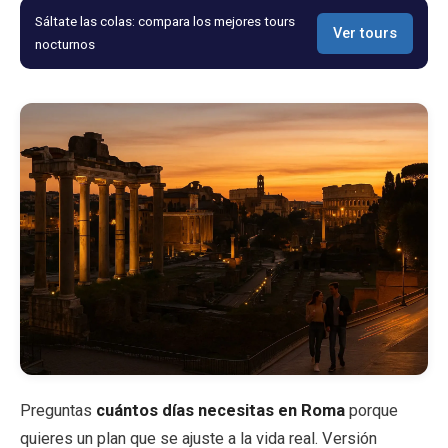
Sáltate las colas: compara los mejores tours
Ver tours
Blog
nocturnos
Tienda
Todos los recuerdos
Posters
T-Shirts
Fridge Magnets
License Plates
Preguntas
cuántos días necesitas en Roma
porque
Sobre nosotros
quieres un plan que se ajuste a la vida real. Versión