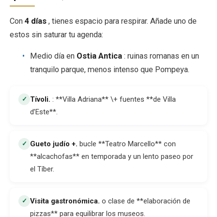
Con
4 días
, tienes espacio para respirar. Añade uno de
estos sin saturar tu agenda:
Medio día en
Ostia Antica
: ruinas romanas en un
tranquilo parque, menos intenso que Pompeya.
Tívoli
.
: **Villa Adriana** \+ fuentes **de Villa
✓
d’Este**.
Gueto judío +
.
bucle **Teatro Marcello** con
✓
**alcachofas** en temporada y un lento paseo por
el Tíber.
Visita gastronómica
.
o clase de **elaboración de
✓
pizzas** para equilibrar los museos.