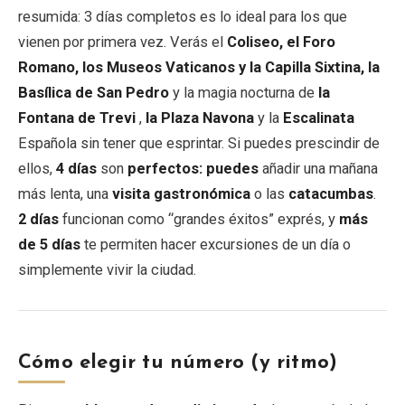
resumida: 3 días completos es lo ideal para los que
vienen por primera vez. Verás el
Coliseo, el Foro
EN
DE
ES
FR
IT
Romano, los Museos Vaticanos y la Capilla Sixtina, la
Basílica de San Pedro
y la magia nocturna de
la
Fontana de Trevi
,
la Plaza Navona
y la
Escalinata
Española sin tener que esprintar. Si puedes prescindir de
ellos,
4 días
son
perfectos: puedes
añadir una mañana
más lenta, una
visita gastronómica
o las
catacumbas
.
2 días
funcionan como “grandes éxitos” exprés, y
más
de 5 días
te permiten hacer excursiones de un día o
simplemente vivir la ciudad.
Cómo elegir tu número (y ritmo)