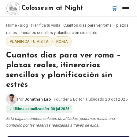
🛒
Colosseum at Night
Home
›
Blog
›
Planifica tu visita
›
Cuantos dias para ver roma – plazos
Inicio
reales, itinerarios sencillos y planificación sin estrés
PLANIFICA TU VISITA
ROMA
Mejores tours
Cuantos dias para ver roma –
Mejores tours nocturnos del Coliseo
plazos reales, itinerarios
sencillos y planificación sin
Mejores tours en Roma
estrés
Bus turístico Roma
Por
Jonathan Lao
·
Founder & Editor
·
Publicado
20 oct 2025
✓
Última actualización
:
30 jul 2026
Tour en Vespa Roma
Esta página contiene enlaces de afiliados; podemos recibir una
comisión por las reservas realizadas a través de ellos.
Catacumbas de Roma