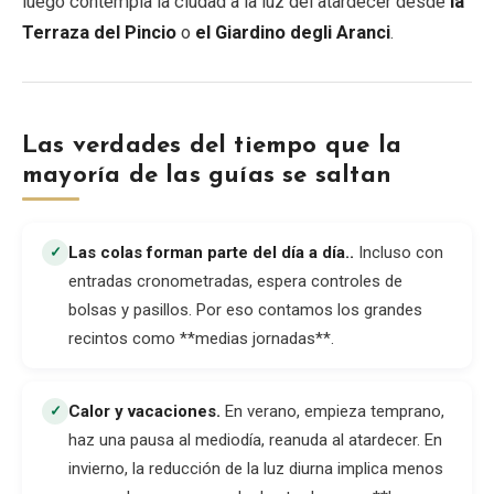
luego contempla la ciudad a la luz del atardecer desde
la
Terraza del Pincio
o
el Giardino degli Aranci
.
Las verdades del tiempo que la
mayoría de las guías se saltan
Las colas forman parte del día a día.
.
Incluso con
✓
entradas cronometradas, espera controles de
bolsas y pasillos. Por eso contamos los grandes
recintos como **medias jornadas**.
Calor y vacaciones
.
En verano, empieza temprano,
✓
haz una pausa al mediodía, reanuda al atardecer. En
invierno, la reducción de la luz diurna implica menos