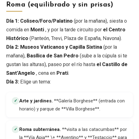
Roma (equilibrado y sin prisas)
Día
1:
Coliseo/Foro/Palatino
(por la mañana), siesta o
comida en
Monti
, y por la tarde circuito por
el Centro
Histórico
(Panteón, Trevi, Plaza de España, Navona).
Día 2:
Museos Vaticanos y Capilla Sixtina
(por la
mañana),
Basílica de San Pedro
(sube a la cúpula si te
gustan las alturas), paseo por el río hasta
el Castillo de
Sant’Angelo
, cena en
Prati
.
Día 3:
Elige un tema:
Arte y jardines
.
**Galería Borghese** (entrada con
✓
horario) y parque de **Villa Borghese**.
Roma subterránea
.
**visita a las catacumbas** por
✓
la **Vía Apia** \+ **Aventino** y **Testaccio** para