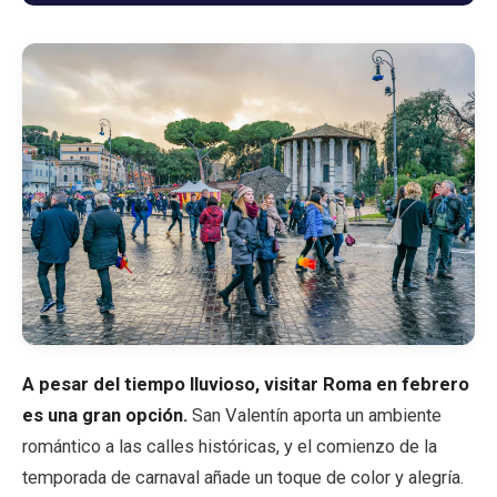
Blog
Tienda
Todos los recuerdos
Posters
T-Shirts
Fridge Magnets
A pesar del tiempo lluvioso, visitar Roma en febrero
es una gran opción.
San Valentín aporta un ambiente
License Plates
romántico a las calles históricas, y el comienzo de la
temporada de carnaval añade un toque de color y alegría.
Sobre nosotros