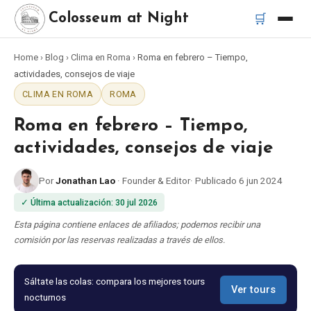
🛒
Colosseum at Night
Home
›
Blog
›
Clima en Roma
›
Roma en febrero – Tiempo,
Inicio
actividades, consejos de viaje
CLIMA EN ROMA
ROMA
Mejores tours
Roma en febrero – Tiempo,
Mejores tours nocturnos del Coliseo
actividades, consejos de viaje
Por
Jonathan Lao
·
Founder & Editor
·
Publicado
6 jun 2024
Mejores tours en Roma
✓
Última actualización
:
30 jul 2026
Bus turístico Roma
Esta página contiene enlaces de afiliados; podemos recibir una
comisión por las reservas realizadas a través de ellos.
Tour en Vespa Roma
Sáltate las colas: compara los mejores tours
Ver tours
nocturnos
Catacumbas de Roma