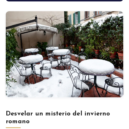
Blog
Tienda
Todos los recuerdos
Posters
T-Shirts
Fridge Magnets
License Plates
Desvelar un misterio del invierno
romano
Sobre nosotros