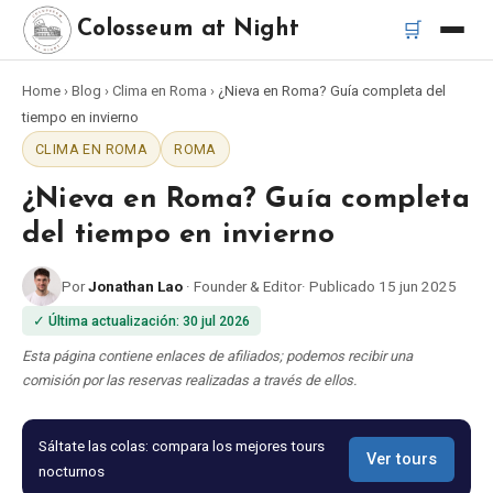
🛒
Colosseum at Night
Home
›
Blog
›
Clima en Roma
›
¿Nieva en Roma? Guía completa del
Inicio
tiempo en invierno
CLIMA EN ROMA
ROMA
Mejores tours
¿Nieva en Roma? Guía completa
Mejores tours nocturnos del Coliseo
del tiempo en invierno
Por
Jonathan Lao
·
Founder & Editor
·
Publicado
15 jun 2025
Mejores tours en Roma
✓
Última actualización
:
30 jul 2026
Bus turístico Roma
Esta página contiene enlaces de afiliados; podemos recibir una
comisión por las reservas realizadas a través de ellos.
Tour en Vespa Roma
Sáltate las colas: compara los mejores tours
Ver tours
nocturnos
Catacumbas de Roma