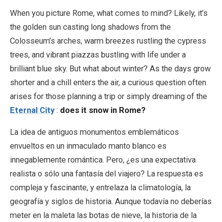
When you picture Rome, what comes to mind? Likely, it’s
the golden sun casting long shadows from the
EN
DE
ES
FR
IT
Colosseum’s arches, warm breezes rustling the cypress
trees, and vibrant piazzas bustling with life under a
brilliant blue sky. But what about winter? As the days grow
shorter and a chill enters the air, a curious question often
arises for those planning a trip or simply dreaming of the
Eternal City
:
does it snow in Rome?
La idea de antiguos monumentos emblemáticos
envueltos en un inmaculado manto blanco es
innegablemente romántica. Pero, ¿es una expectativa
realista o sólo una fantasía del viajero? La respuesta es
compleja y fascinante, y entrelaza la climatología, la
geografía y siglos de historia. Aunque todavía no deberías
meter en la maleta las botas de nieve, la historia de la