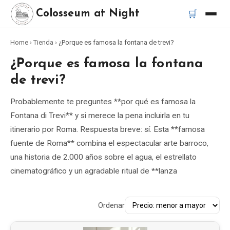
🛒
Colosseum at Night
Home
›
Tienda
›
¿Porque es famosa la fontana de trevi?
Inicio
¿Porque es famosa la fontana
Mejores tours
de trevi?
Probablemente te preguntes **por qué es famosa la
Mejores tours nocturnos del Coliseo
Fontana di Trevi** y si merece la pena incluirla en tu
itinerario por Roma. Respuesta breve: sí. Esta **famosa
Mejores tours en Roma
fuente de Roma** combina el espectacular arte barroco,
una historia de 2.000 años sobre el agua, el estrellato
Bus turístico Roma
cinematográfico y un agradable ritual de **lanza
Tour en Vespa Roma
Ordenar
Catacumbas de Roma