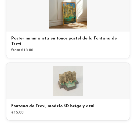
Blog
Tienda
Póster minimalista en tonos pastel de la Fontana de
Trevi
Todos los recuerdos
from €13.00
Posters
T-Shirts
Fridge Magnets
Fontana de Trevi, modelo 3D beige y azul
€15.00
License Plates
Sobre nosotros