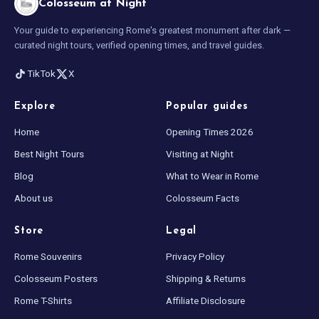
Colosseum at Night
Your guide to experiencing Rome's greatest monument after dark —
curated night tours, verified opening times, and travel guides.
TikTok
X
Explore
Popular guides
Home
Opening Times 2026
Best Night Tours
Visiting at Night
Blog
What to Wear in Rome
About us
Colosseum Facts
Store
Legal
Rome Souvenirs
Privacy Policy
Colosseum Posters
Shipping & Returns
Rome T-Shirts
Affiliate Disclosure