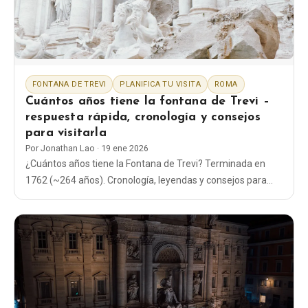
Blog
Tienda
FONTANA DE TREVI
PLANIFICA TU VISITA
ROMA
Cuántos años tiene la fontana de Trevi –
Todos los recuerdos
respuesta rápida, cronología y consejos
para visitarla
Posters
Por
Jonathan Lao
·
19 ene 2026
¿Cuántos años tiene la Fontana de Trevi? Terminada en
1762 (~264 años). Cronología, leyendas y consejos para
T-Shirts
visitar la fuente más famosa de Roma, de forma clara y
sencilla.
Fridge Magnets
License Plates
Sobre nosotros