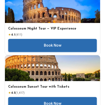
Colosseum Night Tour — VIP Experience
★
4.1
(
411
)
Book Now
Colosseum Sunset Tour with Tickets
★
4.5
(
1,417
)
Book Now