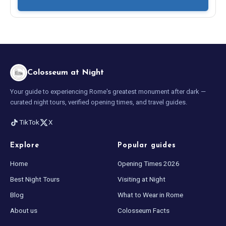
Colosseum at Night
Your guide to experiencing Rome's greatest monument after dark —
curated night tours, verified opening times, and travel guides.
TikTok
X
Explore
Popular guides
Home
Opening Times 2026
Best Night Tours
Visiting at Night
Blog
What to Wear in Rome
About us
Colosseum Facts