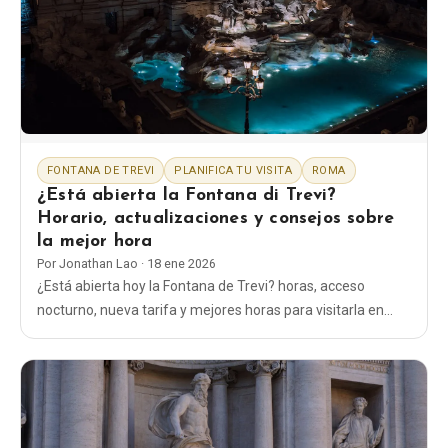
EN
DE
ES
FR
IT
FONTANA DE TREVI
PLANIFICA TU VISITA
ROMA
¿Está abierta la Fontana di Trevi?
Horario, actualizaciones y consejos sobre
la mejor hora
Por
Jonathan Lao
·
18 ene 2026
¿Está abierta hoy la Fontana de Trevi? horas, acceso
nocturno, nueva tarifa y mejores horas para visitarla en
Roma, además de las normas sobre el lanzamiento de
monedas y los cierres.