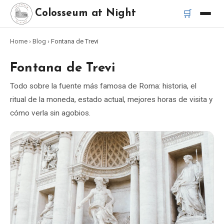
🛒
Colosseum at Night
Home
›
Blog
›
Fontana de Trevi
Inicio
Fontana de Trevi
Mejores tours
Todo sobre la fuente más famosa de Roma: historia, el
ritual de la moneda, estado actual, mejores horas de visita y
Mejores tours nocturnos del Coliseo
cómo verla sin agobios.
Mejores tours en Roma
Bus turístico Roma
Tour en Vespa Roma
Catacumbas de Roma