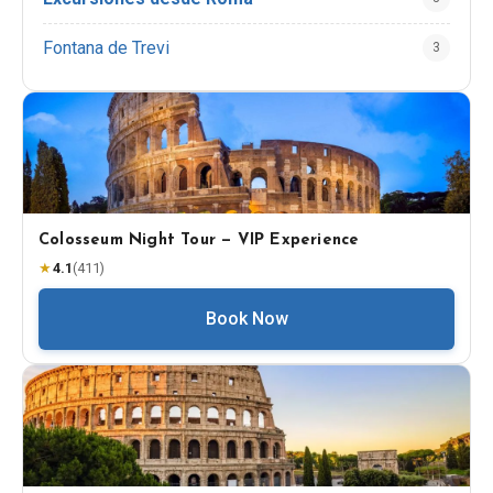
Fontana de Trevi
3
Colosseum Night Tour — VIP Experience
★
4.1
(
411
)
Book Now