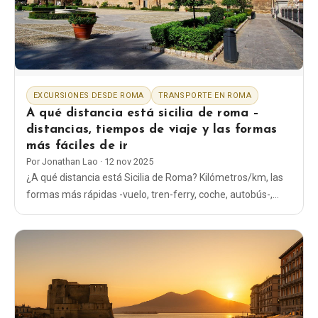
Blog
Tienda
EXCURSIONES DESDE ROMA
TRANSPORTE EN ROMA
Todos los recuerdos
A qué distancia está sicilia de roma –
distancias, tiempos de viaje y las formas
más fáciles de ir
Posters
Por
Jonathan Lao
·
12 nov 2025
¿A qué distancia está Sicilia de Roma? Kilómetros/km, las
T-Shirts
formas más rápidas -vuelo, tren-ferry, coche, autobús-,
además de horarios sencillos, estaciones y consejos de
planificación.
Fridge Magnets
License Plates
Sobre nosotros