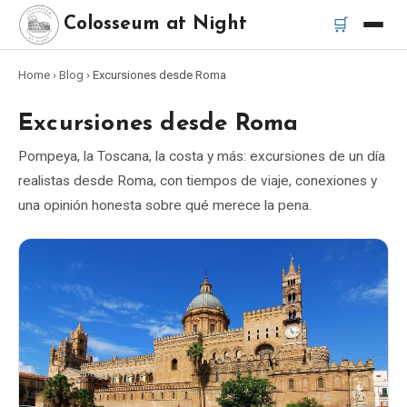
🛒
Colosseum at Night
Home
›
Blog
›
Excursiones desde Roma
Inicio
Excursiones desde Roma
Mejores tours
Pompeya, la Toscana, la costa y más: excursiones de un día
realistas desde Roma, con tiempos de viaje, conexiones y
Mejores tours nocturnos del Coliseo
una opinión honesta sobre qué merece la pena.
Mejores tours en Roma
Bus turístico Roma
Tour en Vespa Roma
Catacumbas de Roma