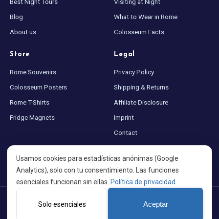
Best Night Tours
Visiting at Night
Blog
What to Wear in Rome
About us
Colosseum Facts
Store
Legal
Rome Souvenirs
Privacy Policy
Colosseum Posters
Shipping & Returns
Rome T-Shirts
Affiliate Disclosure
Fridge Magnets
Imprint
Contact
Sitemap
Usamos cookies para estadísticas anónimas (Google
Cookie settings
Analytics), solo con tu consentimiento. Las funciones
esenciales funcionan sin ellas.
Política de privacidad
©
2026
Colosseum at Night · Made with ♥ for Rome · A project by
Solo esenciales
Aceptar
PortalWeb GmbH