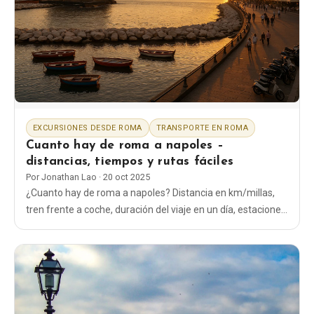
EN
DE
ES
FR
IT
EXCURSIONES DESDE ROMA
TRANSPORTE EN ROMA
Cuanto hay de roma a napoles –
distancias, tiempos y rutas fáciles
Por
Jonathan Lao
·
20 oct 2025
¿Cuanto hay de roma a napoles? Distancia en km/millas,
tren frente a coche, duración del viaje en un día, estaciones,
billetes y las rutas más sencillas que realmente funcionan.