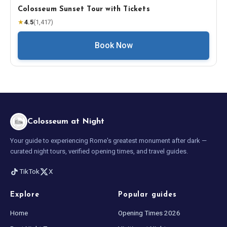
Colosseum Sunset Tour with Tickets
★
4.5
(
1,417
)
Book Now
Colosseum at Night
Your guide to experiencing Rome's greatest monument after dark —
curated night tours, verified opening times, and travel guides.
TikTok
X
Explore
Popular guides
Home
Opening Times 2026