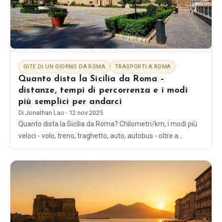
Blog
Negozio
GITE DI UN GIORNO DA ROMA
TRASPORTI A ROMA
Tutti i souvenir
Quanto dista la Sicilia da Roma –
distanze, tempi di percorrenza e i modi
più semplici per andarci
Posters
Di
Jonathan Lao
·
12 nov 2025
Quanto dista la Sicilia da Roma? Chilometri/km, i modi più
T-Shirts
veloci - volo, treno, traghetto, auto, autobus - oltre a
semplici orari, stazioni e consigli per la pianificazione.
Fridge Magnets
License Plates
Chi siamo