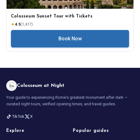
Colosseum Sunset Tour with Tickets
★
4.5
(
1,417
)
Book Now
Colosseum at Night
Your guide to experiencing Rome's greatest monument after dark —
curated night tours, verified opening times, and travel guides.
TikTok
X
Explore
Popular guides