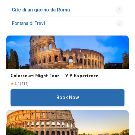
Gite di un giorno da Roma
4
Fontana di Trevi
3
Colosseum Night Tour — VIP Experience
★
4.1
(
411
)
Book Now