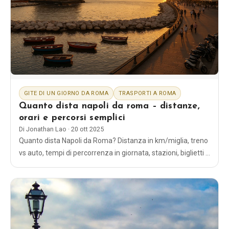
EN
DE
ES
FR
IT
GITE DI UN GIORNO DA ROMA
TRASPORTI A ROMA
Quanto dista napoli da roma – distanze,
orari e percorsi semplici
Di
Jonathan Lao
·
20 ott 2025
Quanto dista Napoli da Roma? Distanza in km/miglia, treno
vs auto, tempi di percorrenza in giornata, stazioni, biglietti e
gli itinerari più semplici che funzionano davvero.