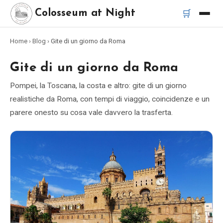
🛒
Colosseum at Night
Home
›
Blog
›
Gite di un giorno da Roma
Home
Gite di un giorno da Roma
Migliori tour
Pompei, la Toscana, la costa e altro: gite di un giorno
realistiche da Roma, con tempi di viaggio, coincidenze e un
Migliori tour notturni del Colosseo
parere onesto su cosa vale davvero la trasferta.
Migliori tour a Roma
Bus turistico Roma
Tour in Vespa Roma
Catacombe di Roma