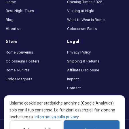
Home
Opening Times 2026
Best Night Tours
Visiting at Night
Blog
What to Wear in Rome
About us
Colosseum Facts
Store
Legal
Rome Souvenirs
Privacy Policy
Colosseum Posters
Shipping & Returns
Rome T-Shirts
Affiliate Disclosure
Fridge Magnets
Imprint
Contact
Sitemap
Usiamo cookie per statistiche anonime (Google Analytics),
Cookie settings
solo con il tuo consenso. Le funzioni essenziali funzionano
anche senza.
Informativa sulla privacy
©
2026
Colosseum at Night · Made with ♥ for Rome · A project by