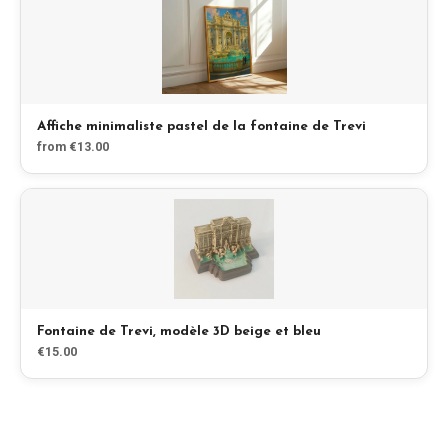
Blog
Boutique
Affiche minimaliste pastel de la fontaine de Trevi
from €13.00
Tous les souvenirs
Posters
T-Shirts
Fridge Magnets
Fontaine de Trevi, modèle 3D beige et bleu
€15.00
License Plates
À propos