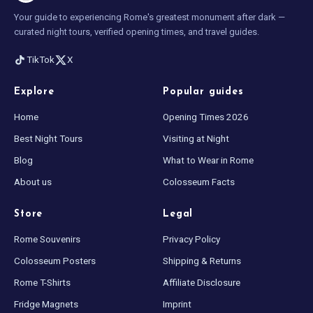
Your guide to experiencing Rome's greatest monument after dark —
curated night tours, verified opening times, and travel guides.
TikTok
X
Explore
Popular guides
Home
Opening Times 2026
Best Night Tours
Visiting at Night
Blog
What to Wear in Rome
About us
Colosseum Facts
Store
Legal
Rome Souvenirs
Privacy Policy
Colosseum Posters
Shipping & Returns
Rome T-Shirts
Affiliate Disclosure
Fridge Magnets
Imprint