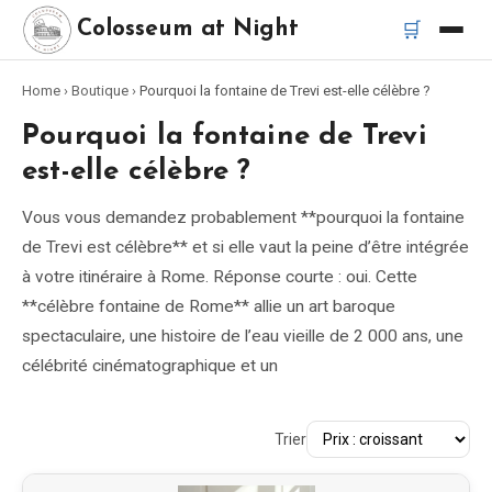
🛒
Colosseum at Night
Home
›
Boutique
›
Pourquoi la fontaine de Trevi est-elle célèbre ?
Accueil
Pourquoi la fontaine de Trevi
Meilleurs tours
est-elle célèbre ?
Vous vous demandez probablement **pourquoi la fontaine
Meilleurs tours de nuit du Colisée
de Trevi est célèbre** et si elle vaut la peine d’être intégrée
à votre itinéraire à Rome. Réponse courte : oui. Cette
Meilleurs tours à Rome
**célèbre fontaine de Rome** allie un art baroque
spectaculaire, une histoire de l’eau vieille de 2 000 ans, une
Bus touristique Rome
célébrité cinématographique et un
Tour en Vespa Rome
Trier
Catacombes de Rome