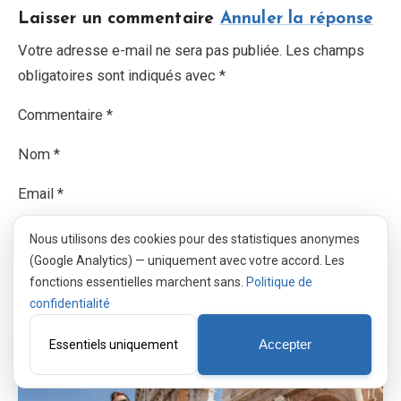
Laisser un commentaire
Annuler la réponse
Votre adresse e-mail ne sera pas publiée. Les champs
obligatoires sont indiqués avec *
Commentaire *
Nom *
Email *
Site Web
Nous utilisons des cookies pour des statistiques anonymes
(Google Analytics) — uniquement avec votre accord. Les
Enregistrer mon nom, mon e-mail et mon site dans le
fonctions essentielles marchent sans.
Politique de
navigateur pour mon prochain commentaire.
confidentialité
Essentiels uniquement
Accepter