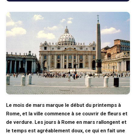
Blog
Boutique
Tous les souvenirs
Posters
T-Shirts
Fridge Magnets
Le mois de mars marque le début du printemps à
Rome, et la ville commence à se couvrir de fleurs et
License Plates
de verdure. Les jours à Rome en mars rallongent et
le temps est agréablement doux, ce qui en fait une
À propos