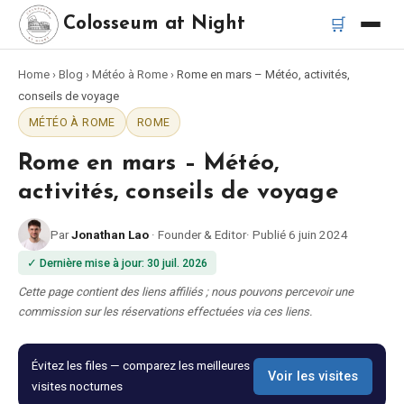
🛒
Colosseum at Night
Home
›
Blog
›
Météo à Rome
›
Rome en mars – Météo, activités,
Accueil
conseils de voyage
MÉTÉO À ROME
ROME
Meilleurs tours
Rome en mars – Météo,
Meilleurs tours de nuit du Colisée
activités, conseils de voyage
Par
Jonathan Lao
·
Founder & Editor
·
Publié
6 juin 2024
Meilleurs tours à Rome
✓
Dernière mise à jour
:
30 juil. 2026
Bus touristique Rome
Cette page contient des liens affiliés ; nous pouvons percevoir une
commission sur les réservations effectuées via ces liens.
Tour en Vespa Rome
Évitez les files — comparez les meilleures
Voir les visites
visites nocturnes
Catacombes de Rome