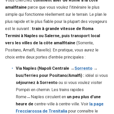
Vous cherchez
comment aller de Rome à la côte
amalfitaine
parce que vous voulez l’itinéraire le plus
simple qui fonctionne réellement sur le terrain. Le plan le
EN
DE
ES
FR
IT
plus rapide et le plus fiable pour la plupart des voyageurs
est le suivant :
train à grande vitesse de Roma
Termini à Naples ou Salerne, puis transport local
vers les villes de la côte amalfitaine
(Sorrente,
Positano, Amalfi, Ravello). En pratique, vous aurez le
choix entre deux portes d’entrée principales :
Via Naples (Napoli Centrale →
Sorrento
→
bus/ferries pour Positano/Amalfi) :
idéal si vous
séjournez à Sorrento
ou si vous voulez visiter
Pompéi en chemin. Les trains rapides
Rome↔Naples circulent en
un peu plus d’une
heure de
centre-ville à centre-ville. Voir
la page
Frecciarossa de Trenitalia
pour connaître le