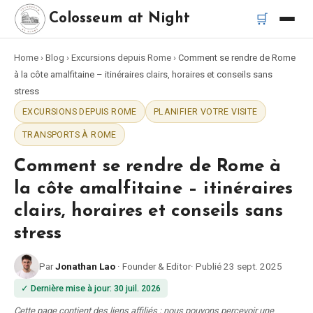
🛒
Colosseum at Night
Home
›
Blog
›
Excursions depuis Rome
›
Comment se rendre de Rome
Accueil
à la côte amalfitaine – itinéraires clairs, horaires et conseils sans
stress
Meilleurs tours
EXCURSIONS DEPUIS ROME
PLANIFIER VOTRE VISITE
TRANSPORTS À ROME
Meilleurs tours de nuit du Colisée
Comment se rendre de Rome à
Meilleurs tours à Rome
la côte amalfitaine – itinéraires
clairs, horaires et conseils sans
Bus touristique Rome
stress
Tour en Vespa Rome
Par
Jonathan Lao
·
Founder & Editor
·
Publié
23 sept. 2025
✓
Dernière mise à jour
:
30 juil. 2026
Catacombes de Rome
Cette page contient des liens affiliés ; nous pouvons percevoir une