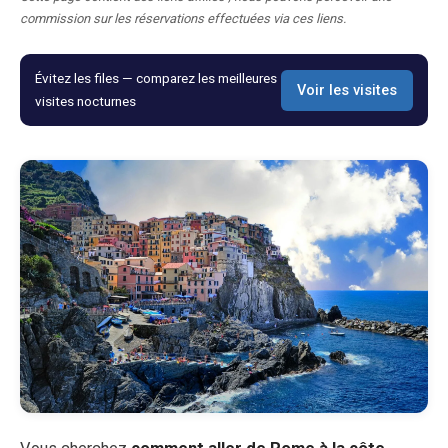
commission sur les réservations effectuées via ces liens.
Blog
Évitez les files — comparez les meilleures
Voir les visites
Boutique
visites nocturnes
Tous les souvenirs
Posters
T-Shirts
Fridge Magnets
License Plates
À propos