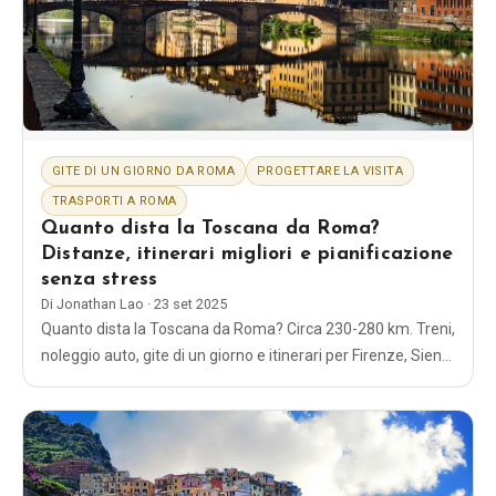
EN
DE
ES
FR
IT
GITE DI UN GIORNO DA ROMA
PROGETTARE LA VISITA
TRASPORTI A ROMA
Quanto dista la Toscana da Roma?
Distanze, itinerari migliori e pianificazione
senza stress
Di
Jonathan Lao
·
23 set 2025
Quanto dista la Toscana da Roma? Circa 230-280 km. Treni,
noleggio auto, gite di un giorno e itinerari per Firenze, Siena
e piccole città: consigli semplici e comprovati.