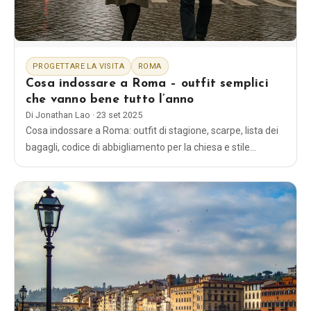
Blog
Negozio
PROGETTARE LA VISITA
ROMA
Cosa indossare a Roma – outfit semplici
che vanno bene tutto l’anno
Tutti i souvenir
Di
Jonathan Lao
·
23 set 2025
Cosa indossare a Roma: outfit di stagione, scarpe, lista dei
Posters
bagagli, codice di abbigliamento per la chiesa e stile
elegante per uomini e donne. Look semplici e comodi che
vanno bene per tutto il giorno.
T-Shirts
Fridge Magnets
License Plates
Chi siamo