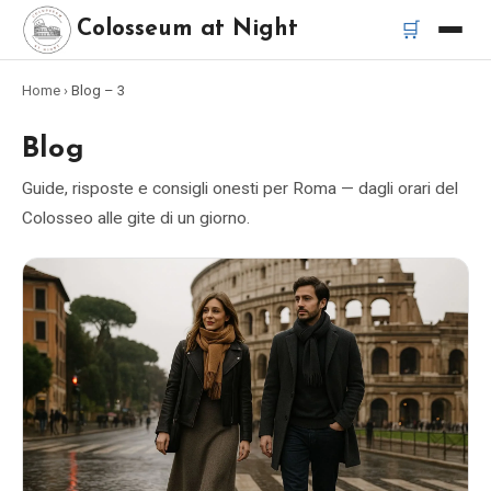
🛒
Colosseum at Night
Home
›
Blog
– 3
Home
Blog
Migliori tour
Guide, risposte e consigli onesti per Roma — dagli orari del
Colosseo alle gite di un giorno.
Migliori tour notturni del Colosseo
Migliori tour a Roma
Bus turistico Roma
Tour in Vespa Roma
Catacombe di Roma