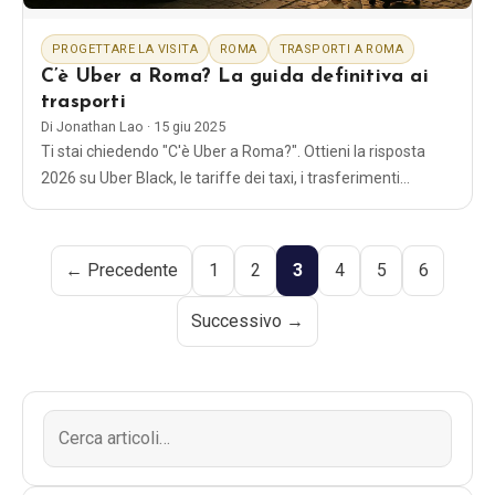
PROGETTARE LA VISITA
ROMA
TRASPORTI A ROMA
C’è Uber a Roma? La guida definitiva ai
trasporti
Di
Jonathan Lao
·
15 giu 2025
Ti stai chiedendo "C'è Uber a Roma?". Ottieni la risposta
2026 su Uber Black, le tariffe dei taxi, i trasferimenti
aeroportuali e i modi migliori per spostarsi nella capitale
d'Italia.
← Precedente
1
2
3
4
5
6
Successivo →