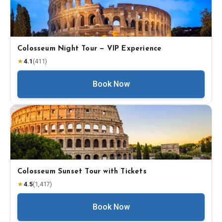
Colosseum Night Tour — VIP Experience
★
4.1
(
411
)
Book Now
Colosseum Sunset Tour with Tickets
★
4.5
(
1,417
)
Book Now