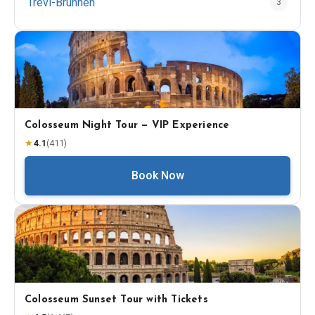
Trevi-Brunnen
3
Colosseum Night Tour — VIP Experience
★
4.1
(
411
)
Book Now
Colosseum Sunset Tour with Tickets