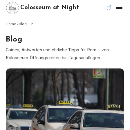
🛒
Colosseum at Night
Home
›
Blog
– 2
Startseite
Blog
Beste Touren
Guides, Antworten und ehrliche Tipps für Rom – von
Kolosseum-Öffnungszeiten bis Tagesausflügen.
Beste Kolosseum Nachttouren
Beste Touren in Rom
Bus-Tour Rom
Vespa-Tour Rom
Katakomben-Tour Rom