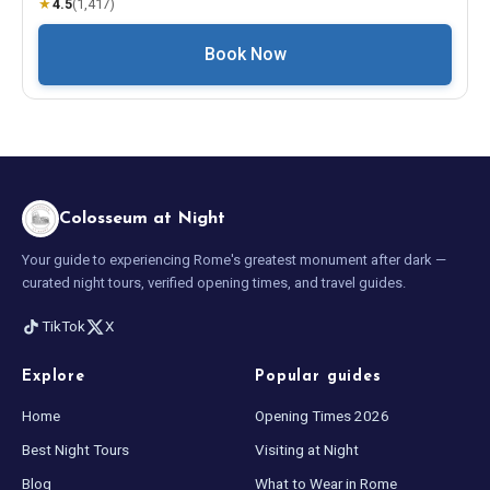
★
4.5
(
1,417
)
Book Now
Colosseum at Night
Your guide to experiencing Rome's greatest monument after dark —
curated night tours, verified opening times, and travel guides.
TikTok
X
Explore
Popular guides
Home
Opening Times 2026
Best Night Tours
Visiting at Night
Blog
What to Wear in Rome