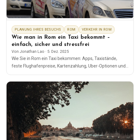
Blog
PLANUNG IHRES BESUCHS
ROM
VERKEHR IN ROM
Shop
Wie man in Rom ein Taxi bekommt –
einfach, sicher und stressfrei
Alle Souvenirs
Von
Jonathan Lao
·
5. Dez. 2025
Wie Sie in Rom ein Taxi bekommen: Apps, Taxistände,
feste Flughafenpreise, Kartenzahlung, Uber-Optionen und
Posters
Sicherheitstipps, denen Sie vertrauen können.
T-Shirts
Fridge Magnets
License Plates
Über uns