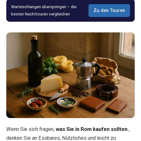
Warteschlangen überspringen – die
Zu den Touren
Blog
besten Nachttouren vergleichen
Shop
Alle Souvenirs
Posters
T-Shirts
Fridge Magnets
License Plates
Wenn Sie sich fragen,
was Sie in Rom kaufen sollten
,
Über uns
denken Sie an Essbares, Nützliches und leicht zu