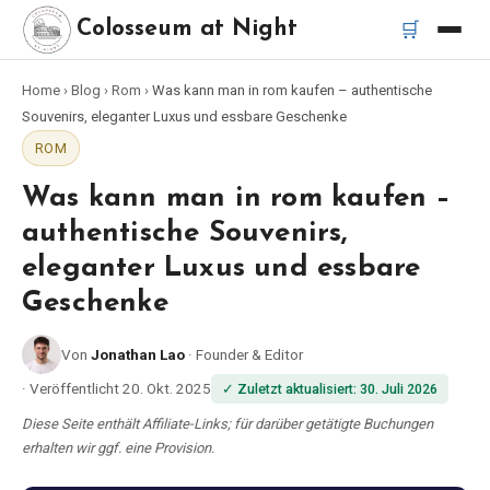
🛒
Colosseum at Night
Home
›
Blog
›
Rom
›
Was kann man in rom kaufen – authentische
Startseite
Souvenirs, eleganter Luxus und essbare Geschenke
ROM
Beste Touren
Was kann man in rom kaufen –
Beste Kolosseum Nachttouren
authentische Souvenirs,
eleganter Luxus und essbare
Beste Touren in Rom
Geschenke
Bus-Tour Rom
Von
Jonathan Lao
·
Founder & Editor
·
Veröffentlicht
20. Okt. 2025
✓
Zuletzt aktualisiert
:
30. Juli 2026
Vespa-Tour Rom
Diese Seite enthält Affiliate-Links; für darüber getätigte Buchungen
erhalten wir ggf. eine Provision.
Katakomben-Tour Rom