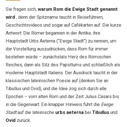
Sie fragen sich,
warum Rom die Ewige Stadt genannt
wird
, denn der Spitzname taucht in Reiseführern,
EN
DE
ES
FR
IT
Geschichtsvideos und sogar auf Cafékarten auf. Die kurze
Antwort: Die Römer begannen in der Antike, ihre
Hauptstadt Urbs Aeterna (“Ewige Stadt”) zu nennen, um
die Vorstellung auszudrücken, dass Rom für immer
bestehen würde – zunächstals Herz des Römischen
Reiches, dann als Sitz des Papsttums und schließlich als
moderne Hauptstadt Italiens. Der Ausdruck taucht in der
klassischen lateinischen Poesie auf (denken Sie an
Tibullus und Ovid), und die Idee zog sich durch alle
Epochen – vom alten Rom und der Zeit Julius Cäsars bis
in die Gegenwart. Ein knapper Hinweis führt die
Ewige
Stadt
auf die lateinische
urbs aeterna
bei
Tibullus
und
Ovid
zurück.