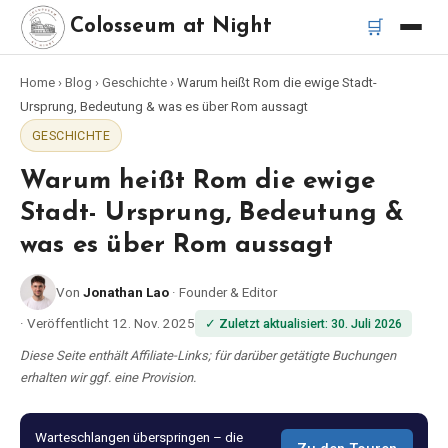
🛒
Colosseum at Night
Home
›
Blog
›
Geschichte
›
Warum heißt Rom die ewige Stadt-
Startseite
Ursprung, Bedeutung & was es über Rom aussagt
GESCHICHTE
Beste Touren
Warum heißt Rom die ewige
Beste Kolosseum Nachttouren
Stadt- Ursprung, Bedeutung &
was es über Rom aussagt
Beste Touren in Rom
Von
Jonathan Lao
·
Founder & Editor
Bus-Tour Rom
·
Veröffentlicht
12. Nov. 2025
✓
Zuletzt aktualisiert
:
30. Juli 2026
Diese Seite enthält Affiliate-Links; für darüber getätigte Buchungen
Vespa-Tour Rom
erhalten wir ggf. eine Provision.
Katakomben-Tour Rom
Warteschlangen überspringen – die