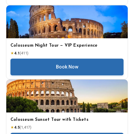
Colosseum Night Tour — VIP Experience
★
4.1
(
411
)
Book Now
Colosseum Sunset Tour with Tickets
★
4.5
(
1,417
)