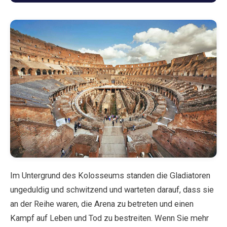
Blog
Shop
Alle Souvenirs
Posters
T-Shirts
Fridge Magnets
Im Untergrund des Kolosseums standen die Gladiatoren
ungeduldig und schwitzend und warteten darauf, dass sie
License Plates
an der Reihe waren, die Arena zu betreten und einen
Kampf auf Leben und Tod zu bestreiten. Wenn Sie mehr
Über uns