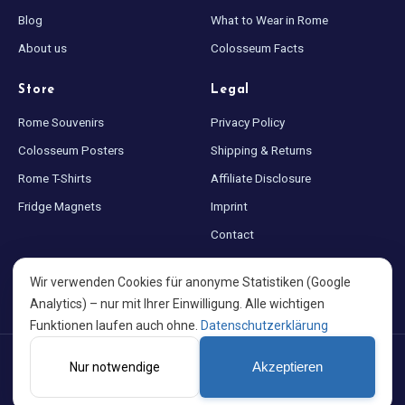
Blog
What to Wear in Rome
About us
Colosseum Facts
Store
Legal
Rome Souvenirs
Privacy Policy
Colosseum Posters
Shipping & Returns
Rome T-Shirts
Affiliate Disclosure
Fridge Magnets
Imprint
Contact
Sitemap
Wir verwenden Cookies für anonyme Statistiken (Google
Cookie settings
Analytics) – nur mit Ihrer Einwilligung. Alle wichtigen
Funktionen laufen auch ohne.
Datenschutzerklärung
©
2026
Colosseum at Night · Made with ♥ for Rome · A project by
Nur notwendige
Akzeptieren
PortalWeb GmbH
EN
DE
ES
FR
IT