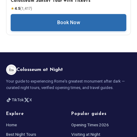
Colosseum Sunset Tour with Tickets
★
4.5
(
1,417
)
Book Now
Colosseum at Night
Your guide to experiencing Rome's greatest monument after dark —
curated night tours, verified opening times, and travel guides.
TikTok
X
Explore
Popular guides
Home
Opening Times 2026
Best Night Tours
Visiting at Night