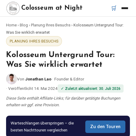
🛒
Colosseum at Night
Home
›
Blog
›
Planung Ihres Besuchs
›
Kolosseum Untergrund Tour:
Startseite
Was Sie wirklich erwartet
PLANUNG IHRES BESUCHS
Beste Touren
Kolosseum Untergrund Tour:
Beste Kolosseum Nachttouren
Was Sie wirklich erwartet
Von
Jonathan Lao
·
Founder & Editor
Beste Touren in Rom
·
Veröffentlicht
14. Mai 2024
✓
Zuletzt aktualisiert
:
30. Juli 2026
Bus-Tour Rom
Diese Seite enthält Affiliate-Links; für darüber getätigte Buchungen
erhalten wir ggf. eine Provision.
Vespa-Tour Rom
Warteschlangen überspringen – die
Zu den Touren
besten Nachttouren vergleichen
Katakomben-Tour Rom