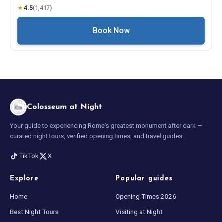
★
4.5
(
1,417
)
Book Now
Colosseum at Night
Your guide to experiencing Rome's greatest monument after dark —
curated night tours, verified opening times, and travel guides.
TikTok
X
Explore
Popular guides
Home
Opening Times 2026
Best Night Tours
Visiting at Night