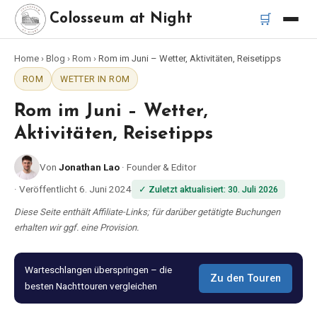
🛒
Colosseum at Night
Home
›
Blog
›
Rom
›
Rom im Juni – Wetter, Aktivitäten, Reisetipps
Startseite
ROM
WETTER IN ROM
Beste Touren
Rom im Juni – Wetter,
Aktivitäten, Reisetipps
Beste Kolosseum Nachttouren
Von
Jonathan Lao
·
Founder & Editor
Beste Touren in Rom
·
Veröffentlicht
6. Juni 2024
✓
Zuletzt aktualisiert
:
30. Juli 2026
Diese Seite enthält Affiliate-Links; für darüber getätigte Buchungen
Bus-Tour Rom
erhalten wir ggf. eine Provision.
Vespa-Tour Rom
Warteschlangen überspringen – die
Zu den Touren
besten Nachttouren vergleichen
Katakomben-Tour Rom