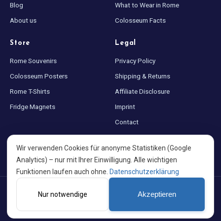
Blog
What to Wear in Rome
About us
Colosseum Facts
Store
Legal
Rome Souvenirs
Privacy Policy
Colosseum Posters
Shipping & Returns
Rome T-Shirts
Affiliate Disclosure
Fridge Magnets
Imprint
Contact
Sitemap
Wir verwenden Cookies für anonyme Statistiken (Google
Cookie settings
Analytics) – nur mit Ihrer Einwilligung. Alle wichtigen
Funktionen laufen auch ohne.
Datenschutzerklärung
©
2026
Colosseum at Night · Made with ♥ for Rome · A project by
Nur notwendige
Akzeptieren
PortalWeb GmbH
EN
DE
ES
FR
IT