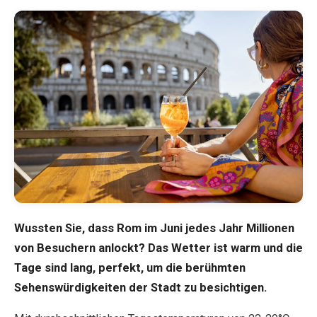
Blog
Shop
Alle Souvenirs
Posters
T-Shirts
Wussten Sie, dass Rom im Juni jedes Jahr Millionen
Fridge Magnets
von Besuchern anlockt? Das Wetter ist warm und die
Tage sind lang, perfekt, um die berühmten
License Plates
Sehenswürdigkeiten der Stadt zu besichtigen.
Über uns