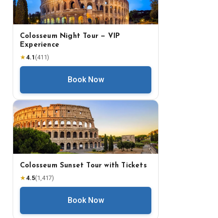
Colosseum Night Tour — VIP
Experience
★
4.1
(
411
)
Book Now
Colosseum Sunset Tour with Tickets
★
4.5
(
1,417
)
Book Now