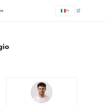
🛒
mo
IT
gio