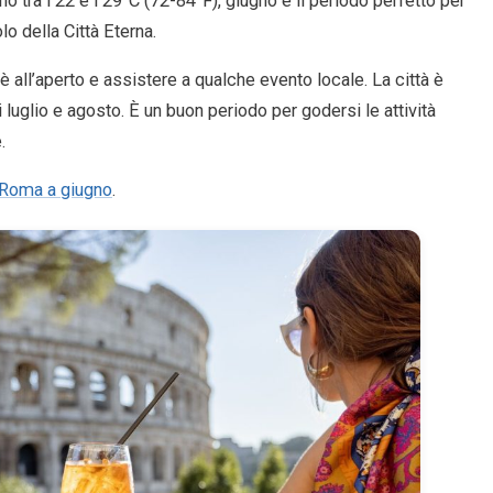
 tra i 22 e i 29°C (72-84°F), giugno è il periodo perfetto per
lo della Città Eterna.
 all’aperto e assistere a qualche evento locale. La città è
luglio e agosto. È un buon periodo per godersi le attività
.
Roma a giugno
.