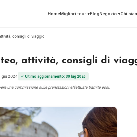
Home
Migliori tour
▾
Blog
Negozio
▾
Chi sia
ività, consigli di viaggio
o, attività, consigli di viag
6 giu 2024
✓
Ultimo aggiornamento
:
30 lug 2026
vere una commissione sulle prenotazioni effettuate tramite essi.