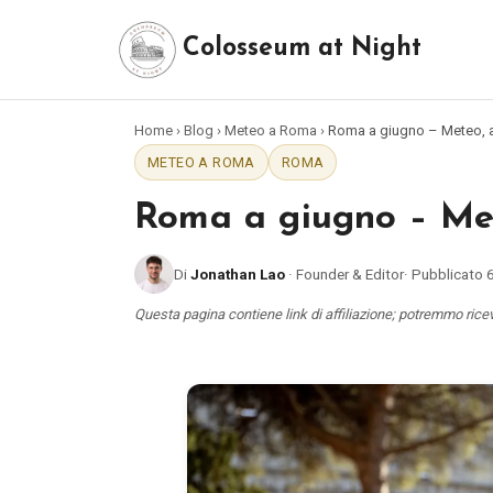
Colosseum at Night
Home
›
Blog
›
Meteo a Roma
›
Roma a giugno – Meteo, att
METEO A ROMA
ROMA
Roma a giugno – Mete
Di
Jonathan Lao
·
Founder & Editor
·
Pubblicato
Questa pagina contiene link di affiliazione; potremmo rice