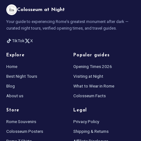
Colosseum at Night
Your guide to experiencing Rome's greatest monument after dark —
curated night tours, verified opening times, and travel guides.
TikTok
X
Explore
Popular guides
Home
Opening Times 2026
Best Night Tours
Visiting at Night
Blog
What to Wear in Rome
About us
Colosseum Facts
Store
Legal
Rome Souvenirs
Privacy Policy
Colosseum Posters
Shipping & Returns