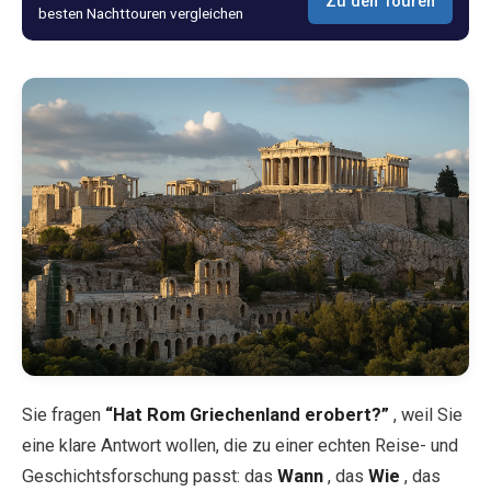
Zu den Touren
besten Nachttouren vergleichen
Blog
Shop
Alle Souvenirs
Posters
T-Shirts
Fridge Magnets
Sie fragen
“Hat Rom Griechenland erobert?”
, weil Sie
License Plates
eine klare Antwort wollen, die zu einer echten Reise- und
Geschichtsforschung passt: das
Wann
, das
Wie
, das
Über uns