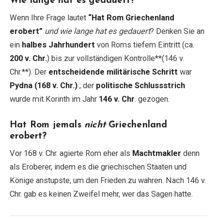
Wie lange hat es gedauert?
Wenn Ihre Frage lautet
“Hat Rom Griechenland
erobert”
und wie lange hat es gedauert
? Denken Sie an
ein
halbes Jahrhundert
von Roms tiefem Eintritt (ca.
200 v. Chr.
) bis zur vollständigen Kontrolle**(146 v.
Chr.**). Der
entscheidende militärische Schritt
war
Pydna (168 v. Chr.)
; der
politische Schlussstrich
wurde mit Korinth im Jahr
146 v. Chr
. gezogen.
Hat Rom jemals
nicht
Griechenland
erobert?
Vor 168 v. Chr. agierte Rom eher als
Machtmakler
denn
als Eroberer, indem es die griechischen Staaten und
Könige anstupste, um den Frieden zu wahren. Nach 146 v.
Chr. gab es keinen Zweifel mehr, wer das Sagen hatte.