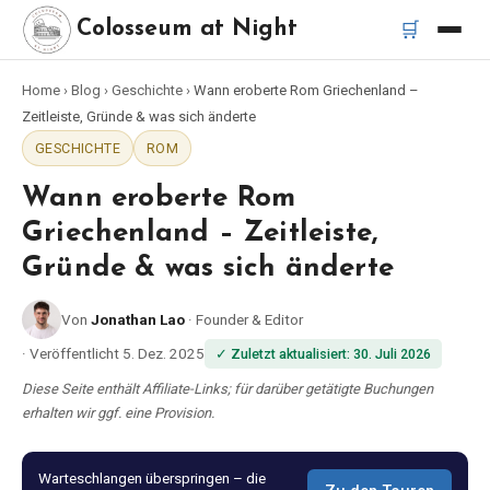
🛒
Colosseum at Night
Home
›
Blog
›
Geschichte
›
Wann eroberte Rom Griechenland –
Startseite
Zeitleiste, Gründe & was sich änderte
GESCHICHTE
ROM
Beste Touren
Wann eroberte Rom
Beste Kolosseum Nachttouren
Griechenland – Zeitleiste,
Gründe & was sich änderte
Beste Touren in Rom
Von
Jonathan Lao
·
Founder & Editor
Bus-Tour Rom
·
Veröffentlicht
5. Dez. 2025
✓
Zuletzt aktualisiert
:
30. Juli 2026
Diese Seite enthält Affiliate-Links; für darüber getätigte Buchungen
Vespa-Tour Rom
erhalten wir ggf. eine Provision.
Katakomben-Tour Rom
Warteschlangen überspringen – die