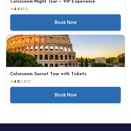
Colosseum Night Tour — VIP Experience
★
4.1
(
411
)
Book Now
Colosseum Sunset Tour with Tickets
★
4.5
(
1,417
)
Book Now