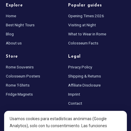
Explore
Popular guides
Home
Opening Times 2026
Best Night Tours
Visiting at Night
Blog
What to Wear in Rome
About us
Colosseum Facts
Store
Legal
Rome Souvenirs
Privacy Policy
Colosseum Posters
Shipping & Returns
Rome T-Shirts
Affiliate Disclosure
Fridge Magnets
Imprint
Contact
Sitemap
Usamos cookies para estadísticas anónimas (Google
Cookie settings
Analytics), solo con tu consentimiento. Las funciones