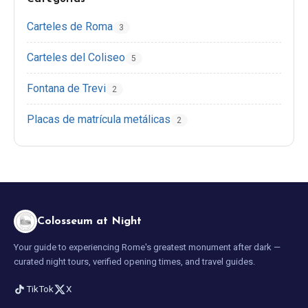
Carteles de Roma
3
EN
DE
ES
FR
IT
Carteles del Coliseo
5
Fontana de Trevi
2
Placas de matrícula metálicas
2
Colosseum at Night
Your guide to experiencing Rome's greatest monument after dark —
curated night tours, verified opening times, and travel guides.
TikTok
X