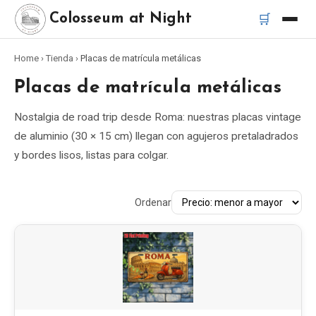
🛒
Colosseum at Night
Home
›
Tienda
›
Placas de matrícula metálicas
Inicio
Placas de matrícula metálicas
Mejores tours
Nostalgia de road trip desde Roma: nuestras placas vintage
de aluminio (30 × 15 cm) llegan con agujeros pretaladrados
Mejores tours nocturnos del Coliseo
y bordes lisos, listas para colgar.
Mejores tours en Roma
Ordenar
Bus turístico Roma
Tour en Vespa Roma
Catacumbas de Roma