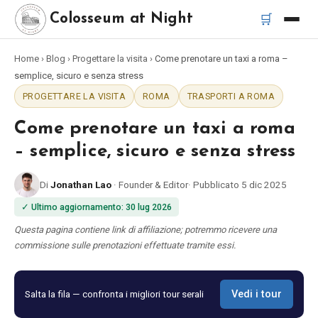
🛒
Colosseum at Night
Home
›
Blog
›
Progettare la visita
›
Come prenotare un taxi a roma –
Home
semplice, sicuro e senza stress
PROGETTARE LA VISITA
ROMA
TRASPORTI A ROMA
Migliori tour
Come prenotare un taxi a roma
Migliori tour notturni del Colosseo
– semplice, sicuro e senza stress
Di
Jonathan Lao
·
Founder & Editor
·
Pubblicato
5 dic 2025
Migliori tour a Roma
✓
Ultimo aggiornamento
:
30 lug 2026
Bus turistico Roma
Questa pagina contiene link di affiliazione; potremmo ricevere una
commissione sulle prenotazioni effettuate tramite essi.
Tour in Vespa Roma
Salta la fila — confronta i migliori tour serali
Vedi i tour
Catacombe di Roma