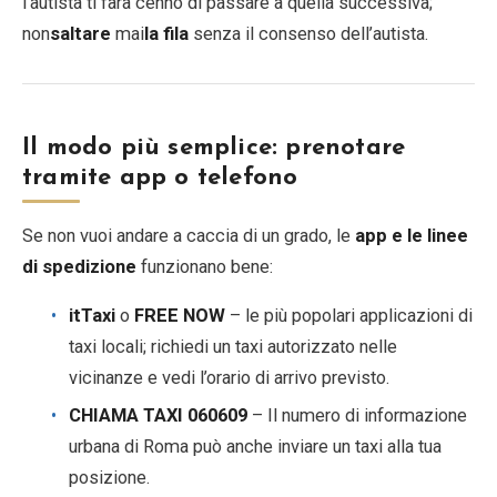
l’autista ti farà cenno di passare a quella successiva;
non
saltare
mai
la fila
senza il consenso dell’autista.
Il modo più semplice: prenotare
tramite app o telefono
Se non vuoi andare a caccia di un grado, le
app e le linee
di spedizione
funzionano bene:
itTaxi
o
FREE NOW
– le più popolari applicazioni di
taxi locali; richiedi un taxi autorizzato nelle
vicinanze e vedi l’orario di arrivo previsto.
CHIAMA TAXI 060609
– Il numero di informazione
urbana di Roma può anche inviare un taxi alla tua
posizione.