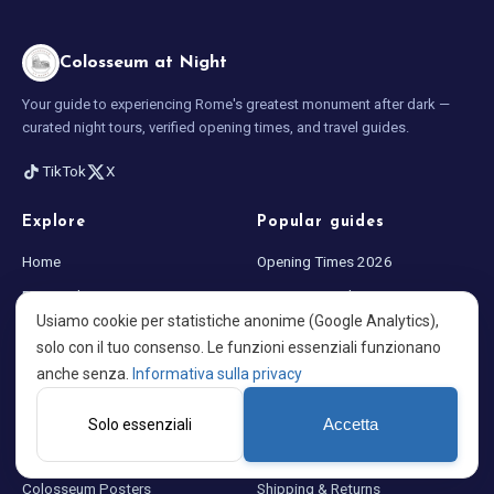
Colosseum at Night
Your guide to experiencing Rome's greatest monument after dark —
curated night tours, verified opening times, and travel guides.
TikTok
X
Explore
Popular guides
Home
Opening Times 2026
Best Night Tours
Visiting at Night
Usiamo cookie per statistiche anonime (Google Analytics),
Blog
What to Wear in Rome
solo con il tuo consenso. Le funzioni essenziali funzionano
About us
Colosseum Facts
anche senza.
Informativa sulla privacy
Store
Legal
Solo essenziali
Accetta
Rome Souvenirs
Privacy Policy
Colosseum Posters
Shipping & Returns