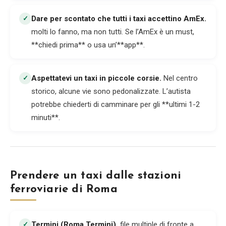
Dare per scontato che tutti i taxi accettino AmEx
.
✓
molti lo fanno, ma non tutti. Se l’AmEx è un must,
**chiedi prima** o usa un’**app**.
Aspettatevi un taxi in piccole corsie
.
Nel centro
✓
storico, alcune vie sono pedonalizzate. L’autista
potrebbe chiederti di camminare per gli **ultimi 1-2
minuti**.
Prendere un taxi dalle stazioni
ferroviarie di Roma
Termini (Roma Termini)
.
file multiple di fronte a
✓