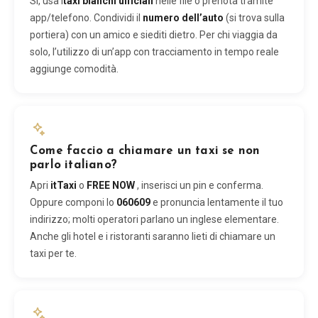
Sì, usa i
taxi bianchi ufficiali
nelle file o prenota tramite
app/telefono. Condividi il
numero dell’auto
(si trova sulla
portiera) con un amico e siediti dietro. Per chi viaggia da
solo, l’utilizzo di un’app con tracciamento in tempo reale
aggiunge comodità.
Come faccio a chiamare un taxi se non
parlo italiano?
Apri
itTaxi
o
FREE NOW
, inserisci un pin e conferma.
Oppure componi lo
060609
e pronuncia lentamente il tuo
indirizzo; molti operatori parlano un inglese elementare.
Anche gli hotel e i ristoranti saranno lieti di chiamare un
taxi per te.