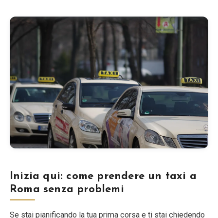
Blog
Negozio
Tutti i souvenir
Posters
T-Shirts
Fridge Magnets
Inizia qui: come prendere un taxi a
License Plates
Roma senza problemi
Chi siamo
Se stai pianificando la tua prima corsa e ti stai chiedendo