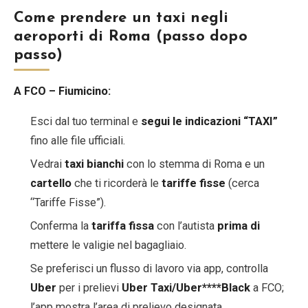
Come prendere un taxi negli
aeroporti di Roma (passo dopo
passo)
A FCO – Fiumicino:
Esci dal tuo terminal e
segui le indicazioni “TAXI”
fino alle file ufficiali.
Vedrai
taxi bianchi
con lo stemma di Roma e un
cartello
che ti ricorderà le
tariffe fisse
(cerca
“Tariffe Fisse”).
Conferma la
tariffa fissa
con l’autista
prima di
mettere le valigie nel bagagliaio.
Se preferisci un flusso di lavoro via app, controlla
Uber
per i prelievi
Uber Taxi/Uber****Black
a FCO;
l’app mostra l’area di prelievo designata.