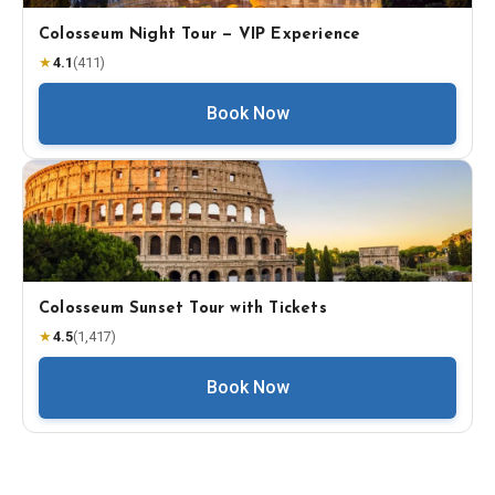
Colosseum Night Tour — VIP Experience
★
4.1
(
411
)
Book Now
Colosseum Sunset Tour with Tickets
★
4.5
(
1,417
)
Book Now