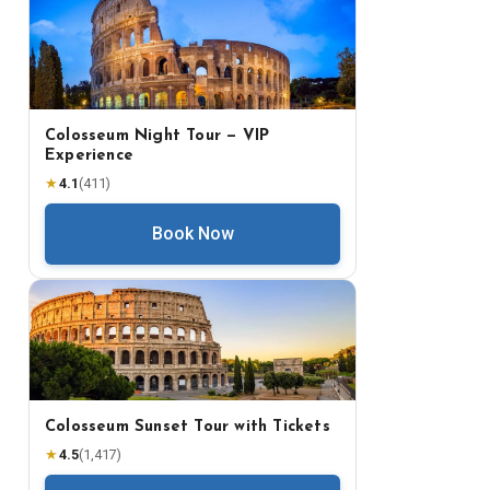
Colosseum Night Tour — VIP
Experience
★
4.1
(
411
)
Book Now
Colosseum Sunset Tour with Tickets
★
4.5
(
1,417
)