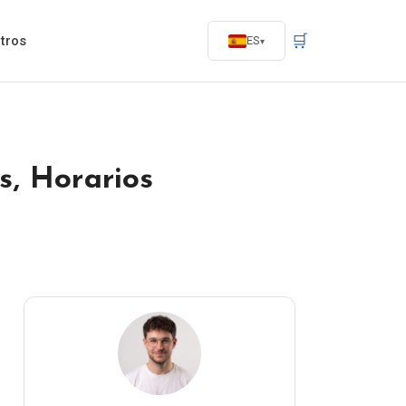
🛒
tros
ES
s, Horarios