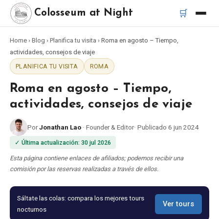
🛒
Colosseum at Night
Home
›
Blog
›
Planifica tu visita
›
Roma en agosto – Tiempo,
Inicio
actividades, consejos de viaje
PLANIFICA TU VISITA
ROMA
Mejores tours
Roma en agosto – Tiempo,
Mejores tours nocturnos del Coliseo
actividades, consejos de viaje
Por
Jonathan Lao
·
Founder & Editor
·
Publicado
6 jun 2024
Mejores tours en Roma
✓
Última actualización
:
30 jul 2026
Bus turístico Roma
Esta página contiene enlaces de afiliados; podemos recibir una
comisión por las reservas realizadas a través de ellos.
Tour en Vespa Roma
Sáltate las colas: compara los mejores tours
Ver tours
nocturnos
Catacumbas de Roma