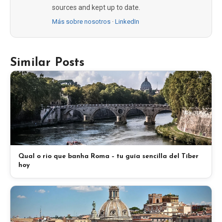
sources and kept up to date.
Más sobre nosotros
·
LinkedIn
Similar Posts
Qual o rio que banha Roma – tu guía sencilla del Tíber
hoy