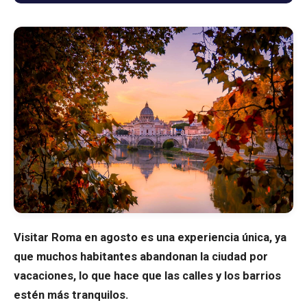
Blog
Tienda
Todos los recuerdos
Posters
T-Shirts
Fridge Magnets
Visitar Roma en agosto es una experiencia única, ya
que muchos habitantes abandonan la ciudad por
License Plates
vacaciones, lo que hace que las calles y los barrios
estén más tranquilos.
Sobre nosotros