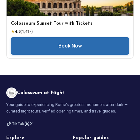
Colosseum Sunset Tour with Tickets
★
4.5
(
1,417
)
Book Now
Colosseum at Night
Your guide to experiencing Rome's greatest monument after dark —
curated night tours, verified opening times, and travel guides.
TikTok
X
Explore
Popular guides