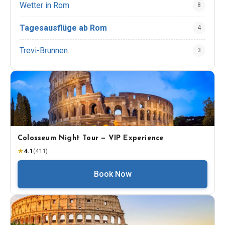
Wetter in Rom
8
Tagesausflüge ab Rom
4
Trevi-Brunnen
3
Colosseum Night Tour — VIP Experience
★
4.1
(
411
)
Book Now