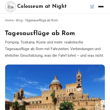
🛒
Colosseum at Night
Home
›
Blog
›
Tagesausflüge ab Rom
Startseite
Tagesausflüge ab Rom
Beste Touren
Pompeji, Toskana, Küste und mehr: realistische
Tagesausflüge ab Rom mit Fahrzeiten, Verbindungen und
Beste Kolosseum Nachttouren
ehrlicher Einschätzung, was die Fahrt lohnt – und was nicht.
Beste Touren in Rom
Bus-Tour Rom
Vespa-Tour Rom
Katakomben-Tour Rom