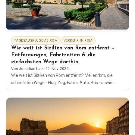
Blog
Shop
TAGESAUSFLÜGE AB ROM
VERKEHR IN ROM
Alle Souvenirs
Wie weit ist Sizilien von Rom entfernt –
Entfernungen, Fahrtzeiten & die
einfachsten Wege dorthin
Posters
Von
Jonathan Lao
·
12. Nov. 2025
Wie weit ist Sizilien von Rom entfernt? Meilen/km, die
T-Shirts
schnellsten Wege - Flug, Zug, Fähre, Auto, Bus - sowie
einfache Zeitangaben, Bahnhöfe und Tipps zur Planung.
Fridge Magnets
License Plates
Über uns