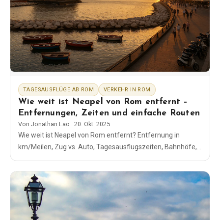
EN
DE
ES
FR
IT
TAGESAUSFLÜGE AB ROM
VERKEHR IN ROM
Wie weit ist Neapel von Rom entfernt –
Entfernungen, Zeiten und einfache Routen
Von
Jonathan Lao
·
20. Okt. 2025
Wie weit ist Neapel von Rom entfernt? Entfernung in
km/Meilen, Zug vs. Auto, Tagesausflugszeiten, Bahnhöfe,
Tickets und die einfachsten Routen, die tatsächlich
funktionieren.